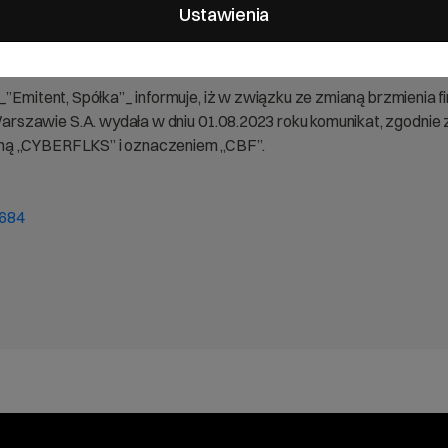
Ustawienia
”Emitent, Spółka”_ informuje, iż w związku ze zmianą brzmienia fi
szawie S.A. wydała w dniu 01.08.2023 roku komunikat, zgodnie 
oną „CYBERFLKS” i oznaczeniem „CBF”.
1684