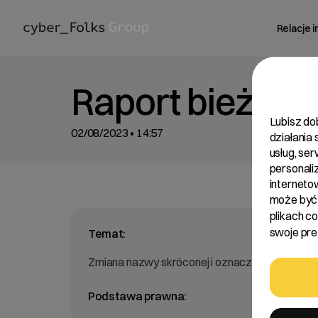
Relacje 
Raport bieżący
Lubisz do
02/08/2023 • 14:57
działania
usług, se
personali
interneto
może być 
plikach c
swoje pref
Temat:
Zmiana nazwy skróconej i oznaczenia akcji Emi
Podstawa prawna: