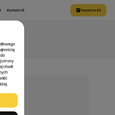
i
Kontakt IR
Inwestor Kit
widłowego
dajnością
 do
j strony
j chwili
nych
eślić
iżej.