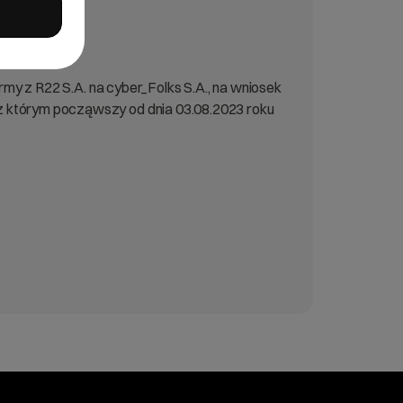
rmy z R22 S.A. na cyber_Folks S.A., na wniosek
z którym począwszy od dnia 03.08.2023 roku