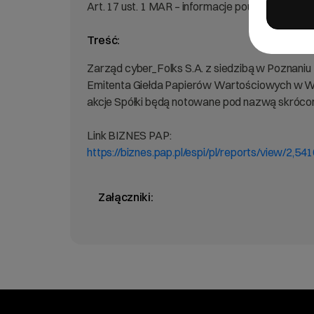
Art. 17 ust. 1 MAR – informacje poufne.
Treść:
Zarząd cyber_Folks S.A. z siedzibą w Poznaniu _
Emitenta Giełda Papierów Wartościowych w War
akcje Spółki będą notowane pod nazwą skróc
Link BIZNES PAP:
https://biznes.pap.pl/espi/pl/reports/view/2,54
Załączniki: