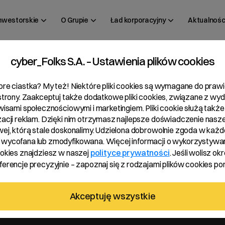
inwestorskie
O Grupie
Ład korporacyjny
Aktualnośc
cyber_Folks S.A. – Ustawienia plików cookies
 15/2023
bre ciastka? My też! Niektóre pliki cookies są wymagane do pra
 strony. Zaakceptuj także dodatkowe pliki cookies, związane z wy
rwisami społecznościowymi i marketingiem. Pliki cookie służą także
zacji reklam. Dzięki nim otrzymasz najlepsze doświadczenie nasze
wej, którą stale doskonalimy. Udzielona dobrowolnie zgoda w każde
wycofana lub zmodyfikowana. Więcej informacji o wykorzystywa
ookies znajdziesz w naszej
polityce prywatności
. Jeśli wolisz okr
erencje precyzyjnie – zapoznaj się z rodzajami plików cookies pon
tenta
Akceptuję wszystkie