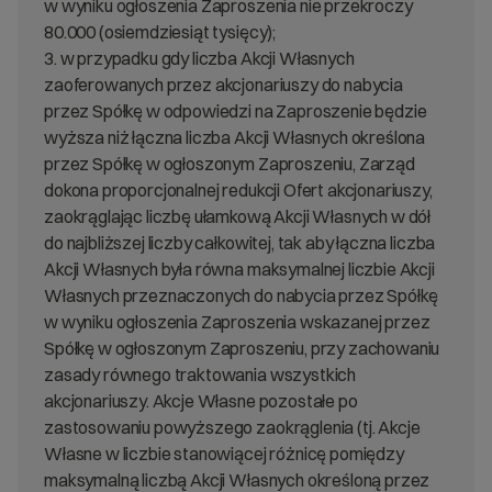
w wyniku ogłoszenia Zaproszenia nie przekroczy
80.000 (osiemdziesiąt tysięcy);
3. w przypadku gdy liczba Akcji Własnych
zaoferowanych przez akcjonariuszy do nabycia
przez Spółkę w odpowiedzi na Zaproszenie będzie
wyższa niż łączna liczba Akcji Własnych określona
przez Spółkę w ogłoszonym Zaproszeniu, Zarząd
dokona proporcjonalnej redukcji Ofert akcjonariuszy,
zaokrąglając liczbę ułamkową Akcji Własnych w dół
do najbliższej liczby całkowitej, tak aby łączna liczba
Akcji Własnych była równa maksymalnej liczbie Akcji
Własnych przeznaczonych do nabycia przez Spółkę
w wyniku ogłoszenia Zaproszenia wskazanej przez
Spółkę w ogłoszonym Zaproszeniu, przy zachowaniu
zasady równego traktowania wszystkich
akcjonariuszy. Akcje Własne pozostałe po
zastosowaniu powyższego zaokrąglenia (tj. Akcje
Własne w liczbie stanowiącej różnicę pomiędzy
maksymalną liczbą Akcji Własnych określoną przez