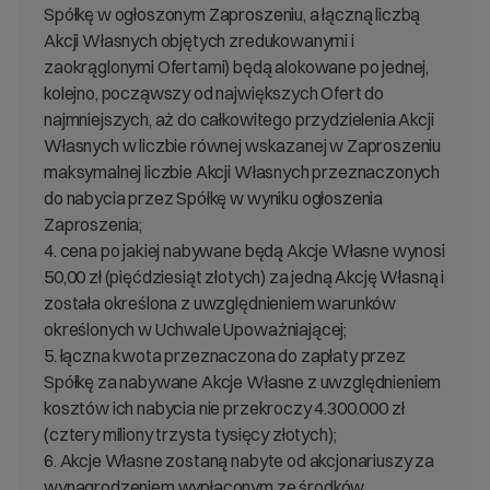
Spółkę w ogłoszonym Zaproszeniu, a łączną liczbą
Akcji Własnych objętych zredukowanymi i
zaokrąglonymi Ofertami) będą alokowane po jednej,
kolejno, począwszy od największych Ofert do
najmniejszych, aż do całkowitego przydzielenia Akcji
Własnych w liczbie równej wskazanej w Zaproszeniu
maksymalnej liczbie Akcji Własnych przeznaczonych
do nabycia przez Spółkę w wyniku ogłoszenia
Zaproszenia;
4. cena po jakiej nabywane będą Akcje Własne wynosi
50,00 zł (pięćdziesiąt złotych) za jedną Akcję Własną i
została określona z uwzględnieniem warunków
określonych w Uchwale Upoważniającej;
5. łączna kwota przeznaczona do zapłaty przez
Spółkę za nabywane Akcje Własne z uwzględnieniem
kosztów ich nabycia nie przekroczy 4.300.000 zł
(cztery miliony trzysta tysięcy złotych);
6. Akcje Własne zostaną nabyte od akcjonariuszy za
wynagrodzeniem wypłaconym ze środków