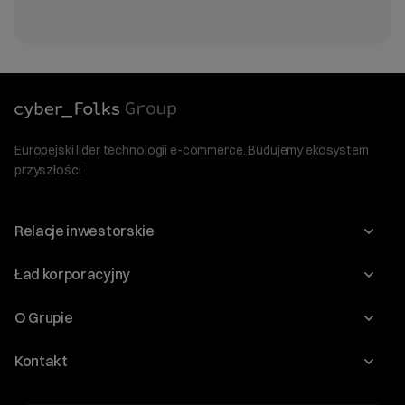
Europejski lider technologii e-commerce. Budujemy ekosystem
przyszłości.
Relacje inwestorskie
Raporty
Ład korporacyjny
Kalendarium
Walne Zgromadzenia
O Grupie
Dywidenda
O Spółce
Kontakt
Dobre Praktyki
Zarząd
Biuro IR
Dokumenty