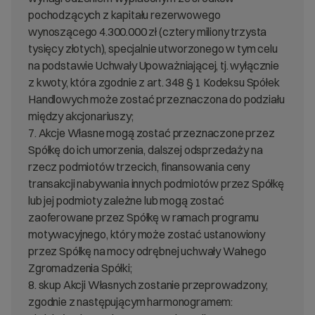
pochodzących z kapitału rezerwowego
wynoszącego 4.300.000 zł (cztery miliony trzysta
tysięcy złotych), specjalnie utworzonego w tym celu
na podstawie Uchwały Upoważniającej, tj. wyłącznie
z kwoty, która zgodnie z art. 348 § 1 Kodeksu Spółek
Handlowych może zostać przeznaczona do podziału
między akcjonariuszy;
7. Akcje Własne mogą zostać przeznaczone przez
Spółkę do ich umorzenia, dalszej odsprzedaży na
rzecz podmiotów trzecich, finansowania ceny
transakcji nabywania innych podmiotów przez Spółkę
lub jej podmioty zależne lub mogą zostać
zaoferowane przez Spółkę w ramach programu
motywacyjnego, który może zostać ustanowiony
przez Spółkę na mocy odrębnej uchwały Walnego
Zgromadzenia Spółki;
8. skup Akcji Własnych zostanie przeprowadzony,
zgodnie z następującym harmonogramem: