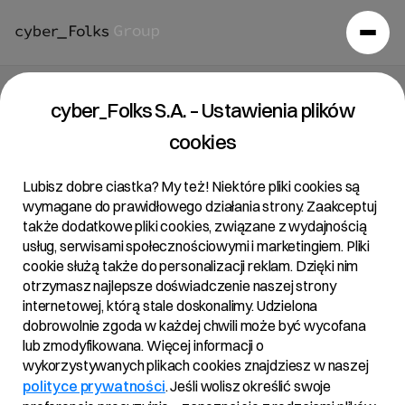
Raport bieżący 15/2022
cyber_Folks S.A. – Ustawienia plików
cookies
04/07/2022 • 10:26
Lubisz dobre ciastka? My też! Niektóre pliki cookies są
wymagane do prawidłowego działania strony. Zaakceptuj
także dodatkowe pliki cookies, związane z wydajnością
Temat:
usług, serwisami społecznościowymi i marketingiem. Pliki
Podjęcie przez Zarząd R22 S.A. uchwały w sprawie
cookie służą także do personalizacji reklam. Dzięki nim
otrzymasz najlepsze doświadczenie naszej strony
przeprowadzenia skupu akcji własnych Spółki oraz
internetowej, którą stale doskonalimy. Udzielona
ogłoszenie zaproszenia do składania ofert sprzedaży
dobrowolnie zgoda w każdej chwili może być wycofana
akcji Spółki
lub zmodyfikowana. Więcej informacji o
wykorzystywanych plikach cookies znajdziesz w naszej
polityce prywatności
. Jeśli wolisz określić swoje
Treść: