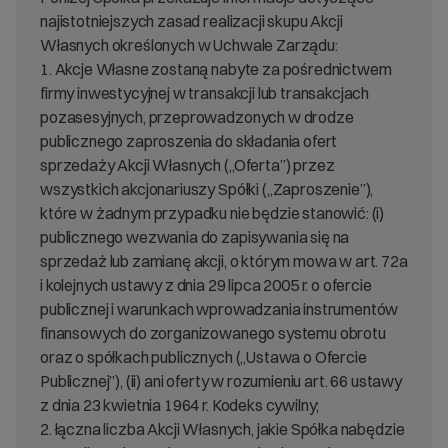
najistotniejszych zasad realizacji skupu Akcji
Własnych określonych w Uchwale Zarządu:
1. Akcje Własne zostaną nabyte za pośrednictwem
firmy inwestycyjnej w transakcji lub transakcjach
pozasesyjnych, przeprowadzonych w drodze
publicznego zaproszenia do składania ofert
sprzedaży Akcji Własnych („Oferta”) przez
wszystkich akcjonariuszy Spółki („Zaproszenie”),
które w żadnym przypadku nie będzie stanowić: (i)
publicznego wezwania do zapisywania się na
sprzedaż lub zamianę akcji, o którym mowa w art. 72a
i kolejnych ustawy z dnia 29 lipca 2005 r. o ofercie
publicznej i warunkach wprowadzania instrumentów
finansowych do zorganizowanego systemu obrotu
oraz o spółkach publicznych („Ustawa o Ofercie
Publicznej”), (ii) ani oferty w rozumieniu art. 66 ustawy
z dnia 23 kwietnia 1964 r. Kodeks cywilny;
2. łączna liczba Akcji Własnych, jakie Spółka nabędzie