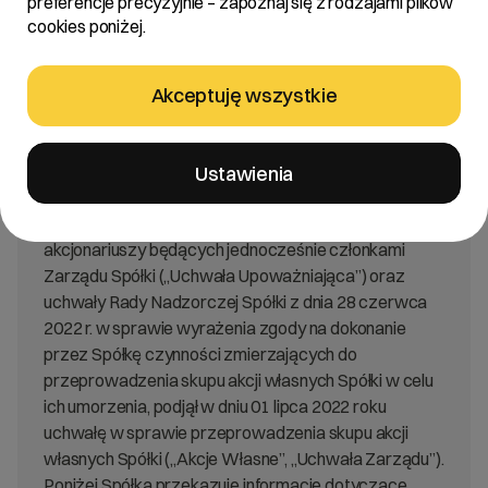
preferencje precyzyjnie – zapoznaj się z rodzajami plików
Zarząd R22 S.A. („Spółka”, „Emitent”) informuje, że
cookies poniżej.
działając na podstawie uchwały nr 18 Zwyczajnego
Walnego Zgromadzenia Spółki z dnia 06 czerwca
2022 r. w sprawie utworzenia kapitału rezerwowego
Akceptuję wszystkie
na sfinansowanie nabywania akcji własnych Spółki,
upoważnienia Zarządu Spółki do nabywania akcji
własnych Spółki oraz powołania pełnomocnika
Ustawienia
uprawnionego do reprezentowania Spółki w
transakcjach nabywania akcji własnych Spółki od
akcjonariuszy będących jednocześnie członkami
Zarządu Spółki („Uchwała Upoważniająca”) oraz
uchwały Rady Nadzorczej Spółki z dnia 28 czerwca
2022 r. w sprawie wyrażenia zgody na dokonanie
przez Spółkę czynności zmierzających do
przeprowadzenia skupu akcji własnych Spółki w celu
ich umorzenia, podjął w dniu 01 lipca 2022 roku
uchwałę w sprawie przeprowadzenia skupu akcji
własnych Spółki („Akcje Własne”, „Uchwała Zarządu”).
Poniżej Spółka przekazuje informacje dotyczące