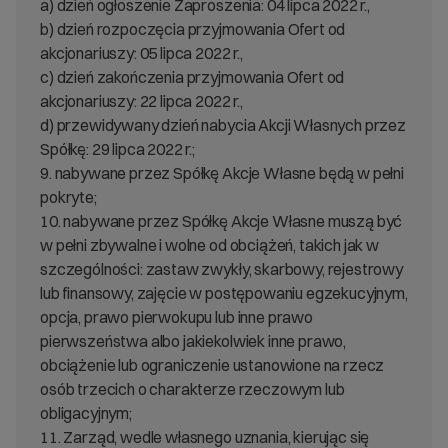
a) dzień ogłoszenie Zaproszenia: 04 lipca 2022 r.,
b) dzień rozpoczęcia przyjmowania Ofert od
akcjonariuszy: 05 lipca 2022 r.,
c) dzień zakończenia przyjmowania Ofert od
akcjonariuszy: 22 lipca 2022 r.,
d) przewidywany dzień nabycia Akcji Własnych przez
Spółkę: 29 lipca 2022 r.;
9. nabywane przez Spółkę Akcje Własne będą w pełni
pokryte;
10. nabywane przez Spółkę Akcje Własne muszą być
w pełni zbywalne i wolne od obciążeń, takich jak w
szczególności: zastaw zwykły, skarbowy, rejestrowy
lub finansowy, zajęcie w postępowaniu egzekucyjnym,
opcja, prawo pierwokupu lub inne prawo
pierwszeństwa albo jakiekolwiek inne prawo,
obciążenie lub ograniczenie ustanowione na rzecz
osób trzecich o charakterze rzeczowym lub
obligacyjnym;
11. Zarząd, wedle własnego uznania, kierując się