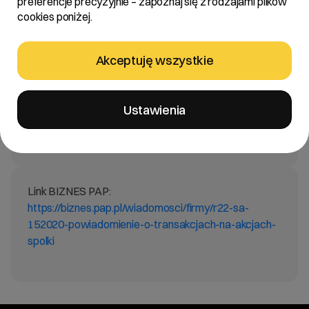
preferencje precyzyjnie – zapoznaj się z rodzajami plików
cookies poniżej.
Treść:
Akceptuję wszystkie
Zarząd R22 S.A. z siedzibą w Poznaniu „Spółka”
informuje, że wpłynęły do Spółki powiadomienia o
transakcjach wykonywanych na akcjach Spółki od
Ustawienia
Pana Jacka Ducha – Przewodniczącego Rady
Nadzorczej Spółki.
Link BIZNES PAP:
https://biznes.pap.pl/wiadomosci/firmy/r22-sa-
152020-powiadomienie-o-transakcjach-na-akcjach-
spolki