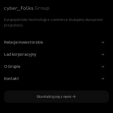
Europejski lider technologii e-commerce. Budujemy ekosystem
przyszłości.
Relacje inwestorskie
Raporty
Ład korporacyjny
Kalendarium
Walne Zgromadzenia
O Grupie
Dywidenda
O Spółce
Kontakt
Dobre Praktyki
Zarząd
Biuro IR
Dokumenty
Akcjonariat
Skontaktuj się z nami
ir@cyberfolks.pl
Historia
+48 61 646 08 00