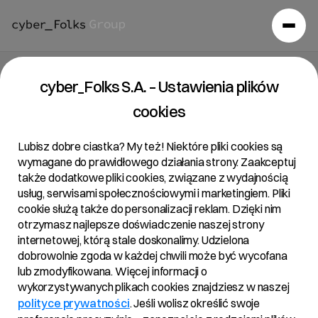
Raport bieżący 15/2020
cyber_Folks S.A. – Ustawienia plików
cookies
16/03/2020 • 11:31
Lubisz dobre ciastka? My też! Niektóre pliki cookies są
wymagane do prawidłowego działania strony. Zaakceptuj
także dodatkowe pliki cookies, związane z wydajnością
Temat:
usług, serwisami społecznościowymi i marketingiem. Pliki
Powiadomienie o transakcjach na akcjach Spółki
cookie służą także do personalizacji reklam. Dzięki nim
otrzymasz najlepsze doświadczenie naszej strony
internetowej, którą stale doskonalimy. Udzielona
dobrowolnie zgoda w każdej chwili może być wycofana
Podstawa prawna:
lub zmodyfikowana. Więcej informacji o
Art. 19 ust. 3 MAR – informacja o transakcjach
wykorzystywanych plikach cookies znajdziesz w naszej
wykonywanych przez osoby pełniące obowiązki
polityce prywatności
. Jeśli wolisz określić swoje
zarządcze.