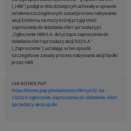
(„H88”) podjął w dniu dzisiejszym uchwałę w sprawie
ustalenia szczegółowych zasad procesu nabywania
akcji Emitenta, na mocy której przyjął treść
zaproszenia do składania ofert sprzedaży pt.
„Ogłoszenie H88 S.A. dotyczące zaproszenia do
składania ofert sprzedaży akcji R22 S.A.”
(„Zaproszenie”), ustalając w ten sposób
szczegółowe zasady procesu nabywania akcji Spółki
przez H88.
Link BIZNES PAP:
https://biznes.pap.pl/wiadomosci/firmy/r22-sa-
152019-ogloszenie-zaproszenia-do-skladania-ofert-
sprzedazy-akcji-spolki