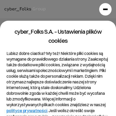
Raport bieżący 15/2019
cyber_Folks S.A. – Ustawienia plików
cookies
18/06/2019 • 18:36
Lubisz dobre ciastka? My też! Niektóre pliki cookies są
wymagane do prawidłowego działania strony. Zaakceptuj
także dodatkowe pliki cookies, związane z wydajnością
Temat:
usług, serwisami społecznościowymi i marketingiem. Pliki
Ogłoszenie zaproszenia do składania ofert
cookie służą także do personalizacji reklam. Dzięki nim
otrzymasz najlepsze doświadczenie naszej strony
sprzedaży akcji Spółki przez H88 S.A.
internetowej, którą stale doskonalimy. Udzielona
Podstawa Prawna:
dobrowolnie zgoda w każdej chwili może być wycofana
Art. 17 ust. 1 MAR – informacje poufne.
lub zmodyfikowana. Więcej informacji o
wykorzystywanych plikach cookies znajdziesz w naszej
polityce prywatności
. Jeśli wolisz określić swoje
Treść: