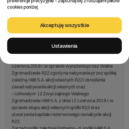
preferencje precyzyjnie – zapoznaj się z rodzajami plików
W nawiązaniu do treści raportu bieżącego nr
cookies poniżej.
11/2019 z dnia 12 czerwca 2019 r. w sprawie
realizacji skupu akcji własnych R22 spółka akcyjna
oraz ustalenia jednostkowej ceny nabycia i
Akceptuję wszystkie
maksymalnej liczby nabywanych akcji, Zarząd R22
spółka akcyjna („Emitent”, „Spółka”, „R22”) informuje,
że w wykonaniu:
Ustawienia
– Uchwały nr 5 Nadzwyczajnego Walnego
Zgromadzenia spółki R22 spółka akcyjna z dnia 12
czerwca 2019 r. w sprawie wyrażenia przez Walne
Zgromadzenie R22 zgody na nabywanie przez spółkę
zależną H88 S.A. akcji własnych R22 i określenia
zasad nabywania akcji własnych oraz
– Uchwały nr 12 Zwyczajnego Walnego
Zgromadzenia H88 S.A. z dnia 12 czerwca 2019 r. w
sprawie skupu akcji własnych spółki R22 oraz
utworzenia kapitału rezerwowego na nabycie akcji
R22,
Zarząd spółki zależnej Emitenta – tj. spółki H88 S.A.