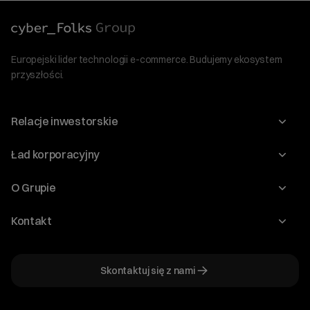
Europejski lider technologii e-commerce. Budujemy ekosystem
przyszłości.
Relacje inwestorskie
Raporty
Ład korporacyjny
Kalendarium
Walne Zgromadzenia
O Grupie
Dywidenda
O Spółce
Kontakt
Dobre Praktyki
Zarząd
Biuro IR
Dokumenty
Akcjonariat
Skontaktuj się z nami
ir@cyberfolks.pl
Historia
+48 61 646 08 00