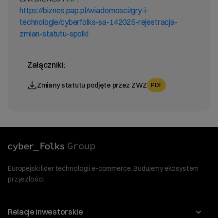
https://biznes.pap.pl/wiadomosci/gry-i-
technologie/cyberfolks-sa-142025-rejestracja-
zmian-statutu-spolki
Załączniki:
Zmiany statutu podjęte przez ZWZ
PDF
Europejski lider technologii e-commerce. Budujemy ekosystem
przyszłości.
Relacje inwestorskie