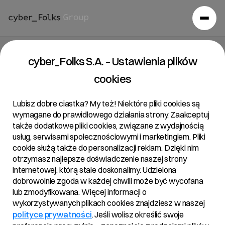
Raport bieżący 14/2025
cyber_Folks S.A. – Ustawienia plików
cookies
31/05/2025 • 6:40
Lubisz dobre ciastka? My też! Niektóre pliki cookies są
wymagane do prawidłowego działania strony. Zaakceptuj
także dodatkowe pliki cookies, związane z wydajnością
Temat:
usług, serwisami społecznościowymi i marketingiem. Pliki
cookie służą także do personalizacji reklam. Dzięki nim
Rejestracja zmian statutu Spółki
otrzymasz najlepsze doświadczenie naszej strony
internetowej, którą stale doskonalimy. Udzielona
Podstawa prawna:
dobrowolnie zgoda w każdej chwili może być wycofana
lub zmodyfikowana. Więcej informacji o
Art. 56 ust. 1 pkt 2 Ustawy o ofercie – informacje
wykorzystywanych plikach cookies znajdziesz w naszej
bieżące i okresowe
polityce prywatności
. Jeśli wolisz określić swoje