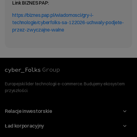
Link BIZNES PAP:
https://biznes.pap.pl/wiadomosci/gry-i-
technologie/cyberfolks-sa-122026-uchwaly-podjete-
przez-zwyczajne-walne
Europejski lider technologii e-commerce. Budujemy ekosystem
przyszłości.
Relacje inwestorskie
Raporty
Ład korporacyjny
Kalendarium