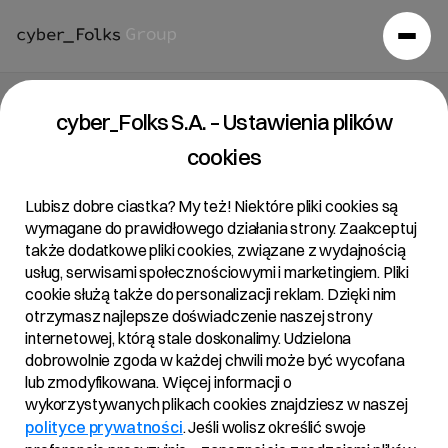
Raport bieżący 12/2026
cyber_Folks S.A. – Ustawienia plików
cookies
18/05/2026 • 23:59
Lubisz dobre ciastka? My też! Niektóre pliki cookies są
wymagane do prawidłowego działania strony. Zaakceptuj
także dodatkowe pliki cookies, związane z wydajnością
Temat:
usług, serwisami społecznościowymi i marketingiem. Pliki
cookie służą także do personalizacji reklam. Dzięki nim
Uchwały podjęte przez Zwyczajne Walne
otrzymasz najlepsze doświadczenie naszej strony
Zgromadzenie cyber_Folks S.A. w dniu 18 maja 2026
internetowej, którą stale doskonalimy. Udzielona
roku
dobrowolnie zgoda w każdej chwili może być wycofana
lub zmodyfikowana. Więcej informacji o
wykorzystywanych plikach cookies znajdziesz w naszej
Podstawa prawna:
polityce prywatności
. Jeśli wolisz określić swoje
Art. 56 ust. 1 pkt 2 Ustawy o ofercie – informacje