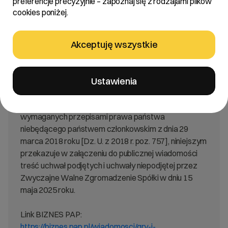
preferencje precyzyjnie – zapoznaj się z rodzajami plików
cookies poniżej.
Treść:
Zarząd cyber_Folks spółka akcyjna [„Spółka”],
Akceptuję wszystkie
działając na podstawie §19 ust. 1 pkt 6 i 8
rozporządzenia Ministra Finansów w sprawie
informacji bieżących i okresowych przekazywanych
Ustawienia
przez emitentów papierów wartościowych oraz
warunków uznawania za równoważne informacji
wymaganych przepisami prawa państwa
niebędącego państwem członkowskim z dnia 29
marca 2018 roku [Dz. U. z 2018 r. poz. 757], niniejszym
przekazuje w załączeniu do publicznej wiadomości
treść uchwał podjętych i uchwały niepodjętej przez
Zwyczajne Walne Zgromadzenie Spółki w dniu 15
maja 2025 roku.
Link BIZNES PAP:
https://biznes.pap.pl/wiadomosci/gry-i-