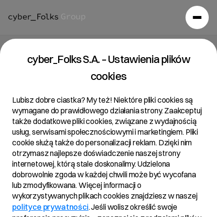
Raport bieżący 12/2025
cyber_Folks S.A. – Ustawienia plików
cookies
16/05/2025 • 8:51
Lubisz dobre ciastka? My też! Niektóre pliki cookies są
wymagane do prawidłowego działania strony. Zaakceptuj
także dodatkowe pliki cookies, związane z wydajnością
Temat:
usług, serwisami społecznościowymi i marketingiem. Pliki
cookie służą także do personalizacji reklam. Dzięki nim
Uchwały podjęte i uchwała niepodjęta przez
otrzymasz najlepsze doświadczenie naszej strony
Zwyczajne Walne Zgromadzenie
internetowej, którą stale doskonalimy. Udzielona
dobrowolnie zgoda w każdej chwili może być wycofana
Podstawa prawna:
lub zmodyfikowana. Więcej informacji o
wykorzystywanych plikach cookies znajdziesz w naszej
Art. 56 ust. 1 pkt 2 Ustawy o ofercie – informacje
polityce prywatności
. Jeśli wolisz określić swoje
bieżące i okresowe