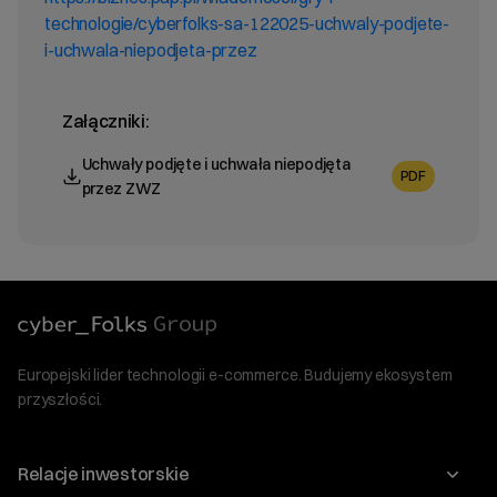
technologie/cyberfolks-sa-122025-uchwaly-podjete-
i-uchwala-niepodjeta-przez
Załączniki:
Uchwały podjęte i uchwała niepodjęta
PDF
przez ZWZ
Europejski lider technologii e-commerce. Budujemy ekosystem
przyszłości.
Relacje inwestorskie