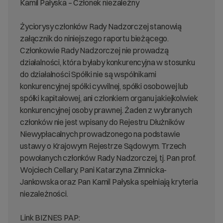
Kamil Pałyska – Członek niezależny
Życiorysy członków Rady Nadzorczej stanowią
załącznik do niniejszego raportu bieżącego.
Członkowie Rady Nadzorczej nie prowadzą
działalności, która byłaby konkurencyjna w stosunku
do działalności Spółki nie są wspólnikami
konkurencyjnej spółki cywilnej, spółki osobowej lub
spółki kapitałowej, ani członkiem organu jakiejkolwiek
konkurencyjnej osoby prawnej. Żaden z wybranych
członków nie jest wpisany do Rejestru Dłużników
Niewypłacalnych prowadzonego na podstawie
ustawy o Krajowym Rejestrze Sądowym. Trzech
powołanych członków Rady Nadzorczej, tj. Pan prof.
Wojciech Cellary, Pani Katarzyna Zimnicka-
Jankowska oraz Pan Kamil Pałyska spełniają kryteria
niezależności.
Link BIZNES PAP: