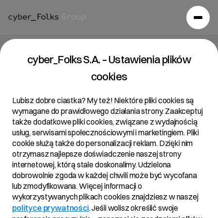
Raport bieżący 12/2023
cyber_Folks S.A. – Ustawienia plików
cookies
26/06/2023 • 23:24
Lubisz dobre ciastka? My też! Niektóre pliki cookies są
wymagane do prawidłowego działania strony. Zaakceptuj
także dodatkowe pliki cookies, związane z wydajnością
Temat:
usług, serwisami społecznościowymi i marketingiem. Pliki
cookie służą także do personalizacji reklam. Dzięki nim
Przedłużenie kadencji Członków Rady Nadzorczej na
otrzymasz najlepsze doświadczenie naszej strony
kolejną kadencję
internetowej, którą stale doskonalimy. Udzielona
dobrowolnie zgoda w każdej chwili może być wycofana
Podstawa prawna:
lub zmodyfikowana. Więcej informacji o
wykorzystywanych plikach cookies znajdziesz w naszej
Art. 56 ust. 1 pkt 2 Ustawy o ofercie – informacje
polityce prywatności
. Jeśli wolisz określić swoje
bieżące i okresowe