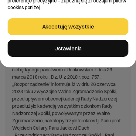
preferencje precyzyjnie – zapoznaj się z rodzajami plików
cookies poniżej.
Treść:
Zarząd R22 S.A. „Spółka” działając na podstawie § 5
Akceptuję wszystkie
pkt 4 rozporządzenia Ministra Finansów w sprawie
informacji bieżących i okresowych przekazywanych
przez emitentów papierów wartościowych oraz
Ustawienia
warunków uznawania za równoważne informacji
wymaganych przepisami prawa państwa
niebędącego państwem członkowskim z dnia 29
marca 2018 roku _Dz. U. z 2018 r. poz. 757_
„Rozporządzenie” informuje, iż w dniu 26 czerwca
2023 roku Zwyczajne Walne Zgromadzenie Spółki,
przed upływem obecnej kadencji Rady Nadzorczej
przedłużyło kadencję wszystkim członkom Rady
Nadzorczej Spółki, powoływanym przez Walne
Zgromadzenie, na kolejny trzyletni okres tj. Panu prof.
Wojciech Cellary, Panu Jackowi Duch
_Przewodniczący Rady Nadzorczej Spółki_, Pani