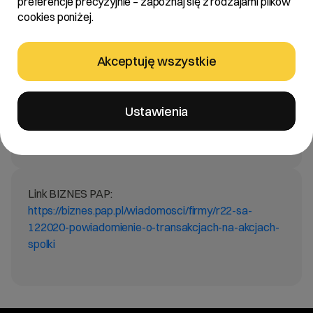
preferencje precyzyjnie – zapoznaj się z rodzajami plików
cookies poniżej.
Treść:
Akceptuję wszystkie
Zarząd R22 S.A. z siedzibą w Poznaniu „Spółka”
informuje, że wpłynęło do Spółki powiadomienie o
Ustawienia
transakcjach wykonywanych na akcjach Spółki od
Pana Jakuba Dwernickiego – Prezesa Zarządu Spółki.
Link BIZNES PAP:
https://biznes.pap.pl/wiadomosci/firmy/r22-sa-
122020-powiadomienie-o-transakcjach-na-akcjach-
spolki