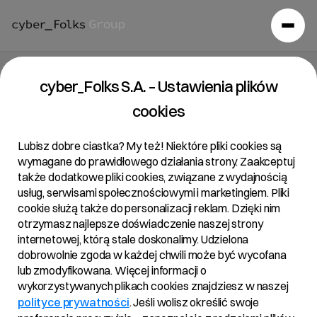
Raport bieżący 12/2020
cyber_Folks S.A. – Ustawienia plików
cookies
03/03/2020 • 17:51
Lubisz dobre ciastka? My też! Niektóre pliki cookies są
wymagane do prawidłowego działania strony. Zaakceptuj
także dodatkowe pliki cookies, związane z wydajnością
Temat:
usług, serwisami społecznościowymi i marketingiem. Pliki
Powiadomienie o transakcjach na akcjach Spółki
cookie służą także do personalizacji reklam. Dzięki nim
otrzymasz najlepsze doświadczenie naszej strony
internetowej, którą stale doskonalimy. Udzielona
dobrowolnie zgoda w każdej chwili może być wycofana
Podstawa prawna:
lub zmodyfikowana. Więcej informacji o
Art. 19 ust. 3 MAR – informacja o transakcjach
wykorzystywanych plikach cookies znajdziesz w naszej
wykonywanych przez osoby pełniące obowiązki
polityce prywatności
. Jeśli wolisz określić swoje
zarządcze.