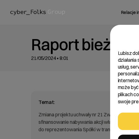
Relacje 
Raport bieżący
Lubisz do
21/05/2024 • 8:01
działania
usług, se
personali
interneto
może być 
plikach c
swoje pref
Temat:
Zmiana projektu uchwały nr 21 Zwyczajnego W
sfinansowanie nabywania akcji własnych Spółki
do reprezentowania Spółki w transakcjach naby