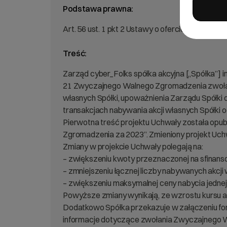
Podstawa prawna:
Art. 56 ust. 1 pkt 2 Ustawy o ofercie – informac
Treść:
Zarząd cyber_Folks spółka akcyjna [„Spółka”] inf
21 Zwyczajnego Walnego Zgromadzenia zwołane
własnych Spółki, upoważnienia Zarządu Spółki
transakcjach nabywania akcji własnych Spółki 
Pierwotna treść projektu Uchwały została opu
Zgromadzenia za 2023”. Zmieniony projekt Uchw
Zmiany w projekcie Uchwały polegają na:
– zwiększeniu kwoty przeznaczonej na sfinanso
– zmniejszeniu łącznej liczby nabywanych akcji w
– zwiększeniu maksymalnej ceny nabycia jednej 
Powyższe zmiany wynikają, ze wzrostu kursu ak
Dodatkowo Spółka przekazuje w załączeniu fo
informacje dotyczące zwołania Zwyczajnego W