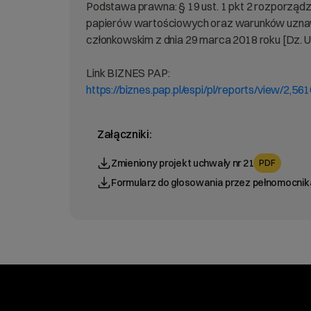
Podstawa prawna: § 19 ust. 1 pkt 2 rozporząd
papierów wartościowych oraz warunków uzna
członkowskim z dnia 29 marca 2018 roku [Dz. U. 
Link BIZNES PAP:
https://biznes.pap.pl/espi/pl/reports/view/2,56
Załączniki:
Zmieniony projekt uchwały nr 21
PDF
Formularz do głosowania przez pełnomocnik