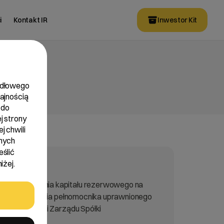
i
Kontakt IR
Inwestor Kit
widłowego
dajnością
 do
j strony
j chwili
nych
eślić
iżej.
awie utworzenia kapitału rezerwowego na
ki oraz powołania pełnomocnika uprawnionego
śnie członkami Zarządu Spółki