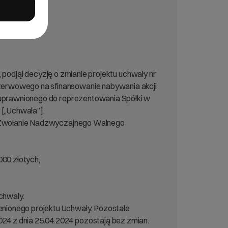
, podjął decyzję o zmianie projektu uchwały nr
zerwowego na sfinansowanie nabywania akcji
 uprawnionego do reprezentowania Spółki w
 [„Uchwała”].
u „Zwołanie Nadzwyczajnego Walnego
000 złotych,
chwały.
nionego projektu Uchwały. Pozostałe
4 z dnia 25.04.2024 pozostają bez zmian.