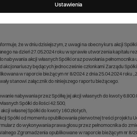
Ustawienia
je bieżące i okresowe
ormuje, że w dniu dzisiejszym, z uwagi na obecny kurs akcji Spółki
go na dzień 27.05.2024 roku w sprawie utworzenia kapitału re
 do nabywania akcji własnych Spółki oraz powołania pełnomocnika
od akcjonariuszy będących jednocześnie członkami Zarządu Spółki
blikowana w raporcie bieżącym nr 8/2024 z dnia 25.04.2024 rok
ały stanowi załącznik do niniejszego raportu bieżącego.
wanie nabywania przez Spółkę jej akcji własnych do kwoty 6.800.
łasnych Spółki do ilości 42.500,
akcji własnej Spółki do kwoty 160 złotych,
cji Spółki od momentu opublikowania pierwotnej treści projektu U
rmularz do wykonywania prawa głosu przez pełnomocnika do zmie
alnego Zgromadzenia opublikowane w raporcie bieżącym nr 8/202