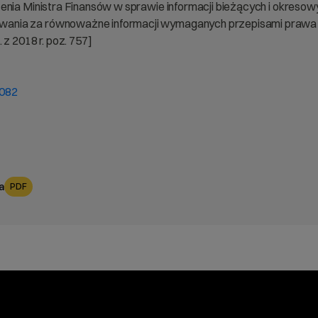
zenia Ministra Finansów w sprawie informacji bieżących i okre
wania za równoważne informacji wymaganych przepisami praw
z 2018 r. poz. 757]
1082
a
PDF