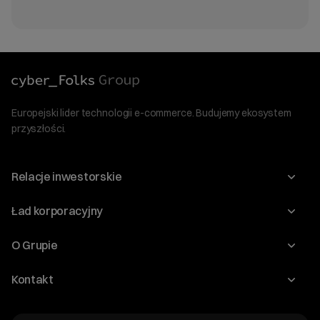
Europejski lider technologii e-commerce. Budujemy ekosystem
przyszłości.
Relacje inwestorskie
Raporty
Ład korporacyjny
Kalendarium
Walne Zgromadzenia
O Grupie
Dywidenda
O Spółce
Kontakt
Dobre Praktyki
Zarząd
Biuro IR
Dokumenty