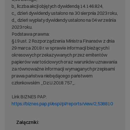
b_ liczba akcji objętych dywidendą 14.146.824,
c_ dzień dywidendy ustalono na 30 sierpnia 2023 roku,
d_ dzień wypłaty dywidendy ustalono na 04 września
2023 roku.
Podstawa prawna:
§19 ust. 2 Rozporządzenia Ministra Finansów z dnia
29 marca 2018 r. w sprawie informacji bieżących i
okresowych przekazywanych przez emitentów
papierów wartościowych oraz warunków uznawania
za równoważne informacji wymaganych przepisami
prawa państwa niebędącego państwem
członkowskim _Dz.U.2018.757_.
Link BIZNES PAP:
https://biznes.pap.pl/espi/pl/reports/view/2,538810
Załączniki: