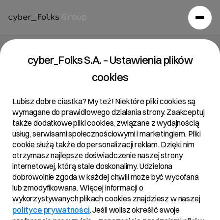
Raport bieżący 11/2023
cyber_Folks S.A. – Ustawienia plików
cookies
26/06/2023 • 14:30
Lubisz dobre ciastka? My też! Niektóre pliki cookies są
wymagane do prawidłowego działania strony. Zaakceptuj
także dodatkowe pliki cookies, związane z wydajnością
Temat:
usług, serwisami społecznościowymi i marketingiem. Pliki
cookie służą także do personalizacji reklam. Dzięki nim
Wypłata dywidendy za rok obrotowy obejmujący
otrzymasz najlepsze doświadczenie naszej strony
okres od 01.01.2022 do 31.12.2022
internetowej, którą stale doskonalimy. Udzielona
dobrowolnie zgoda w każdej chwili może być wycofana
Podstawa prawna:
lub zmodyfikowana. Więcej informacji o
wykorzystywanych plikach cookies znajdziesz w naszej
Art. 56 ust. 1 pkt 2 Ustawy o ofercie – informacje
polityce prywatności
. Jeśli wolisz określić swoje
bieżące i okresowe