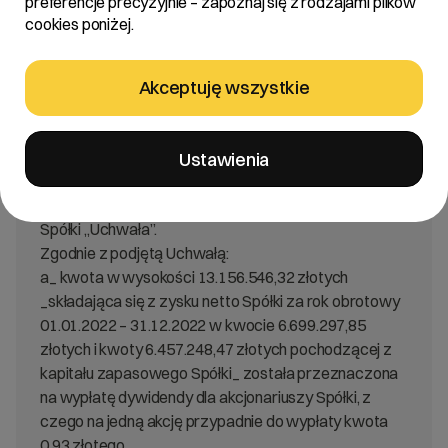
preferencje precyzyjnie – zapoznaj się z rodzajami plików
cookies poniżej.
Treść:
Zarząd R22 spółka akcyjna „Spółka” informuje, że
Akceptuję wszystkie
Zwyczajne Walne Zgromadzenie Spółki w dniu 26
czerwca 2023 roku podjęło uchwałę nr 7 w sprawie
podziału zysku za rok obrotowy 01.01.2022-
Ustawienia
31.12.2022 oraz ustalenia kwoty zysku
przeznaczonego do podziału między akcjonariuszy
Spółki „Uchwała”.
Zgodnie z podjętą Uchwałą:
a_ kwota w wysokości 13.156.546,32 złotych
_składająca się z zysku netto Spółki za rok obrotowy
01.01.2022 – 31.12.2022 w kwocie 6.699.297,85
złotych i kwoty 6.457.248,47 złotych pochodzącej z
kapitału zapasowego Spółki_ została przeznaczona
na wypłatę dywidendy dla akcjonariuszy Spółki, z
czego na jedną akcję przypadnie do wypłaty kwota
0,93 złotego,