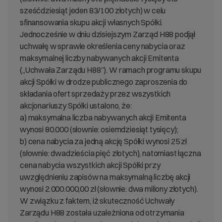
sześćdziesiąt jeden 83/100 złotych) w celu
sfinansowania skupu akcji własnych Spółki.
Jednocześnie w dniu dzisiejszym Zarząd H88 podjął
uchwałę w sprawie określenia ceny nabycia oraz
maksymalnej liczby nabywanych akcji Emitenta
(„Uchwała Zarządu H88”). W ramach programu skupu
akcji Spółki w drodze publicznego zaproszenia do
składania ofert sprzedaży przez wszystkich
akcjonariuszy Spółki ustalono, że:
a) maksymalna liczba nabywanych akcji Emitenta
wynosi 80.000 (słownie: osiemdziesiąt tysięcy);
b) cena nabycia za jedną akcję Spółki wynosi 25 zł
(słownie: dwadzieścia pięć złotych), natomiast łączna
cena nabycia wszystkich akcji Spółki przy
uwzględnieniu zapisów na maksymalną liczbę akcji
wynosi 2.000.000,00 zł (słownie: dwa miliony złotych).
W związku z faktem, iż skuteczność Uchwały
Zarządu H88 została uzależniona od otrzymania