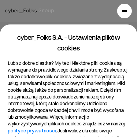
Raport bieżący 11/2019
cyber_Folks S.A. – Ustawienia plików
cookies
12/06/2019 • 17:19
Lubisz dobre ciastka? My też! Niektóre pliki cookies są
wymagane do prawidłowego działania strony. Zaakceptuj
także dodatkowe pliki cookies, związane z wydajnością
Temat:
usług, serwisami społecznościowymi i marketingiem. Pliki
Realizacja skupu akcji własnych R22 oraz ustalenie
cookie służą także do personalizacji reklam. Dzięki nim
otrzymasz najlepsze doświadczenie naszej strony
jednostkowej ceny nabycia oraz maksymalnej liczby
internetowej, którą stale doskonalimy. Udzielona
nabywanych akcji
dobrowolnie zgoda w każdej chwili może być wycofana
lub zmodyfikowana. Więcej informacji o
wykorzystywanych plikach cookies znajdziesz w naszej
Treść:
polityce prywatności
. Jeśli wolisz określić swoje
Zarząd R22 spółka akcyjna („Emitent”, „Spółka”)