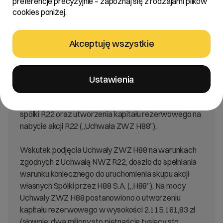
preferencje precyzyjnie – zapoznaj się z rodzajami plików
informuje, że w wykonaniu Uchwały nr 5
cookies poniżej.
Nadzwyczajnego Walnego Zgromadzenia spółki R22
spółka akcyjna z dnia 12 czerwca 2019 r. w sprawie
wyrażenia przez Walne Zgromadzenie R22 zgody na
Akceptuję wszystkie
nabywanie przez spółkę zależną H88 S.A. akcji
własnych R22 i określenia zasad nabywania akcji
własnych („Uchwała NWZ R22”), Zwyczajne Walne
Ustawienia
Zgromadzenie spółki H88 S.A. podjęło w dniu
dzisiejszym Uchwałę w sprawie skupu akcji własnych
spółki R22 oraz utworzenia kapitału rezerwowego na
nabycie akcji R22 („Uchwała ZWZ H88”).
Wskutek podjęcia Uchwały ZWZ H88 na warunkach
zgodnych z Uchwałą NWZ R22, doszło do spełniania
warunku koniecznego do uruchomienia skupu akcji
własnych Spółki przez H88 S.A. („H88”). Na mocy
Uchwały ZWZ H88 postanowiono o utworzeniu
kapitału rezerwowego w wysokości 2.115.161,83 zł
(słownie: dwa miliony sto piętnaście tysięcy sto