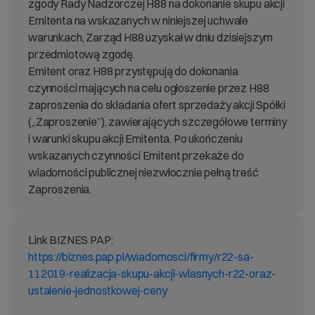
zgody Rady Nadzorczej H88 na dokonanie skupu akcji
Emitenta na wskazanych w niniejszej uchwale
warunkach, Zarząd H88 uzyskał w dniu dzisiejszym
przedmiotową zgodę.
Emitent oraz H88 przystępują do dokonania
czynności mających na celu ogłoszenie przez H88
zaproszenia do składania ofert sprzedaży akcji Spółki
(„Zaproszenie”), zawierających szczegółowe terminy
i warunki skupu akcji Emitenta. Po ukończeniu
wskazanych czynności Emitent przekaże do
wiadomości publicznej niezwłocznie pełną treść
Zaproszenia.
Link BIZNES PAP:
https://biznes.pap.pl/wiadomosci/firmy/r22-sa-
112019-realizacja-skupu-akcji-wlasnych-r22-oraz-
ustalenie-jednostkowej-ceny