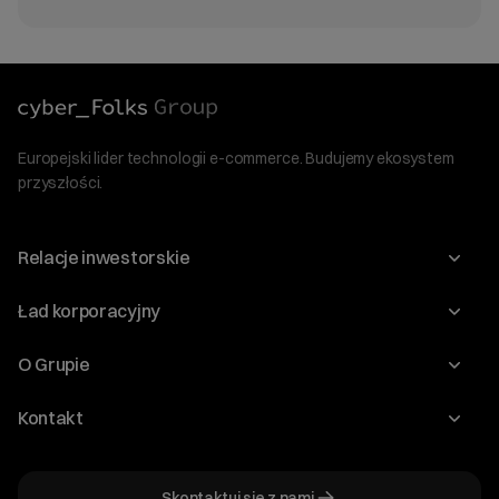
Europejski lider technologii e-commerce. Budujemy ekosystem
przyszłości.
Relacje inwestorskie
Raporty
Ład korporacyjny
Kalendarium
Walne Zgromadzenia
O Grupie
Dywidenda
O Spółce
Kontakt
Dobre Praktyki
Zarząd
Biuro IR
Dokumenty
Akcjonariat
Skontaktuj się z nami