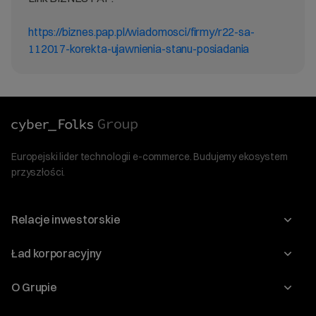
https://biznes.pap.pl/wiadomosci/firmy/r22-sa-
112017-korekta-ujawnienia-stanu-posiadania
Europejski lider technologii e-commerce. Budujemy ekosystem
przyszłości.
Relacje inwestorskie
Raporty
Ład korporacyjny
Kalendarium
Walne Zgromadzenia
O Grupie
Dywidenda