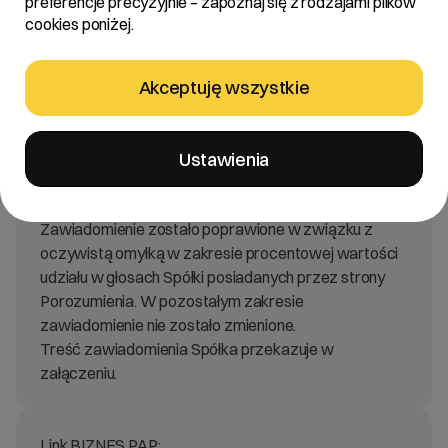
preferencje precyzyjnie – zapoznaj się z rodzajami plików
Zarząd R22 S.A. z siedzibą w Poznaniu („Spółka”)
cookies poniżej.
informuje, że w dniu dzisiejszym wpłynęło do Spółki
poprawione zawiadomienie od Jakuba Dwernickiego,
działającego w imieniu własnym oraz w imieniu
Akceptuję wszystkie
członków porozumienia akcjonariuszy Spółki: Jakuba
Dwernickiego, Jacka Ducha, Roberta Dwernickiego,
Sebastiana Góreckiego, Andrzeja Dwernickiego,
Ustawienia
Agnieszki Dwernickiej – Piaseckiej oraz Roberta
Stasika.
Zawiadomienie zostało poprawione w związku z
oczywistą omyłką w zakresie procentowej wartości
udziału w głosach Spółki posiadanych przez strony
Porozumienia. W pozostałym zakresie
zawiadomienie nie zostało zmienione.
Treść zawiadomienia Spółka przekazuje w
załączeniu.
Link BIZNES PAP: