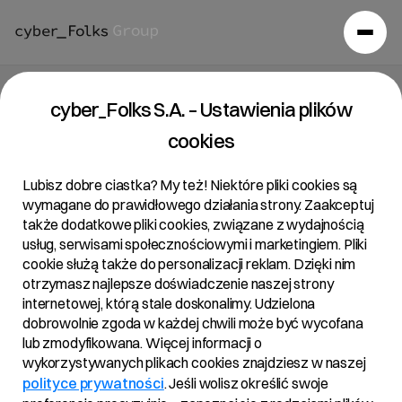
Raport bieżący 11/2017
cyber_Folks S.A. – Ustawienia plików
cookies
22/12/2017 • 15:51
Lubisz dobre ciastka? My też! Niektóre pliki cookies są
wymagane do prawidłowego działania strony. Zaakceptuj
także dodatkowe pliki cookies, związane z wydajnością
Temat:
usług, serwisami społecznościowymi i marketingiem. Pliki
Korekta ujawnienia stanu posiadania
cookie służą także do personalizacji reklam. Dzięki nim
otrzymasz najlepsze doświadczenie naszej strony
Podstawa Prawna:
internetowej, którą stale doskonalimy. Udzielona
Art. 70 pkt 1 Ustawy o ofercie – nabycie lub zbycie
dobrowolnie zgoda w każdej chwili może być wycofana
znacznego pakietu akcji
lub zmodyfikowana. Więcej informacji o
wykorzystywanych plikach cookies znajdziesz w naszej
polityce prywatności
. Jeśli wolisz określić swoje
Treść: