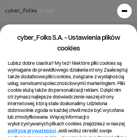
Raport bieżący 10/2022
cyber_Folks S.A. – Ustawienia plików
cookies
31/05/2022 • 10:15
Lubisz dobre ciastka? My też! Niektóre pliki cookies są
wymagane do prawidłowego działania strony. Zaakceptuj
także dodatkowe pliki cookies, związane z wydajnością
Temat:
usług, serwisami społecznościowymi i marketingiem. Pliki
Zgłoszenie przez akcjonariusza projektów uchwał
cookie służą także do personalizacji reklam. Dzięki nim
otrzymasz najlepsze doświadczenie naszej strony
dotyczących spraw objętej porządkiem obrad
internetowej, którą stale doskonalimy. Udzielona
Zwyczajnego Walnego Zgromadzenia R22 S.A.
dobrowolnie zgoda w każdej chwili może być wycofana
zwołanego na dzień 06 czerwca 2022 roku
lub zmodyfikowana. Więcej informacji o
wykorzystywanych plikach cookies znajdziesz w naszej
polityce prywatności
. Jeśli wolisz określić swoje
Podstawa prawna: