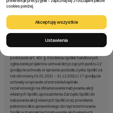
preferencje precyzyjnie – zapoznaj się z rodzajami plików
Art. 56 ust. 1 pkt 2 Ustawy o ofercie – informacje
cookies poniżej.
bieżące i okresowe
Akceptuję wszystkie
Treść:
Zarząd R22 S.A. „Spółka” informuje, że w dniu 31 maja
Ustawienia
2022 roku otrzymała od akcjonariusza Pana Jakuba
Dwernickiego „Akcjonariusz” działającego na
podstawie art. 401 § 4 Kodeksu spółek handlowych,
zgłoszenie projektów uchwał dotyczących punktu 12
(podjęcie uchwały w sprawie podziału zysku Spółki za
rok obrotowy 01.01.2021 – 31.12.2021) i 17 (podjęcie
uchwały w sprawie utworzenia kapitału
rezerwowego na sfinansowanie nabywania akcji
własnych Spółki, upoważnienia Zarządu Spółki do
nabywania akcji własnych Spółki oraz powołania
pełnomocnika uprawnionego do reprezentowania
Spółki w transakcjach nabywania akcji własnych