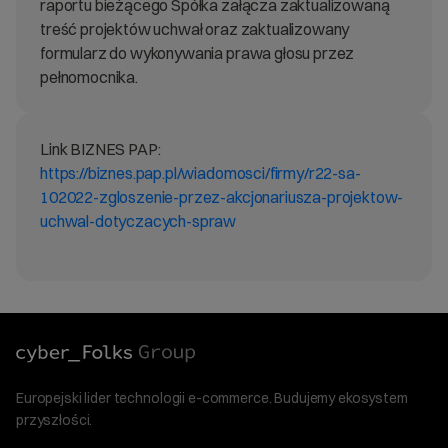
raportu bieżącego Spółka załącza zaktualizowaną
treść projektów uchwał oraz zaktualizowany
formularz do wykonywania prawa głosu przez
pełnomocnika.
Link BIZNES PAP:
https://biznes.pap.pl/wiadomosci/firmy/r22-sa-
102022-zgloszenie-przez-akcjonariusza-projektow-
uchwal-dotyczacych-spraw
Europejski lider technologii e-commerce. Budujemy ekosystem
przyszłości.