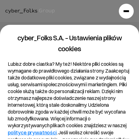
Raport bieżący 10/2020
cyber_Folks S.A. – Ustawienia plików
cookies
31/01/2020 • 13:08
Lubisz dobre ciastka? My też! Niektóre pliki cookies są
wymagane do prawidłowego działania strony. Zaakceptuj
także dodatkowe pliki cookies, związane z wydajnością
Temat:
usług, serwisami społecznościowymi i marketingiem. Pliki
Zapłata ceny oraz nabycie własności akcji spółki H88
cookie służą także do personalizacji reklam. Dzięki nim
otrzymasz najlepsze doświadczenie naszej strony
S.A.
internetowej, którą stale doskonalimy. Udzielona
dobrowolnie zgoda w każdej chwili może być wycofana
lub zmodyfikowana. Więcej informacji o
Podstawa prawna:
wykorzystywanych plikach cookies znajdziesz w naszej
Art. 17 ust. 1 MAR – informacje poufne.
polityce prywatności
. Jeśli wolisz określić swoje