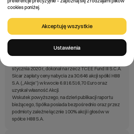
preferencje precyzyjnie – zapoznaj się z rodzajami plików
cookies poniżej.
Treść:
Zarząd R22 S.A. z siedzibą w Poznaniu („Spółka”), w
Akceptuję wszystkie
nawiązaniu do raportu bieżącego nr 4/2019 z dnia 15
marca 2019 r. oraz nr 9/2020 z dnia 27 stycznia 2020
r., informuje że w dniu dzisiejszym, w oparciu o środki
Ustawienia
pochodzące z kredytu akwizycyjnego, o którym
mowa w raporcie bieżącym nr 1/2020 z dnia 14
stycznia 2020 r., dokonał na rzecz TCEE Fund III S.C.A.
Sicar zapłaty ceny nabycia za 30.646 akcji spółki H88
S.A. („Akcje”) w kwocie 6.816.516,70 Euro oraz
uzyskał własność Akcji.
Wskutek powyższego, na dzień publikacji raportu
bieżącego, Spółka posiada bezpośrednio oraz przez
podmioty zależne łącznie 100% akcji i głosów w
spółce H88 S.A.