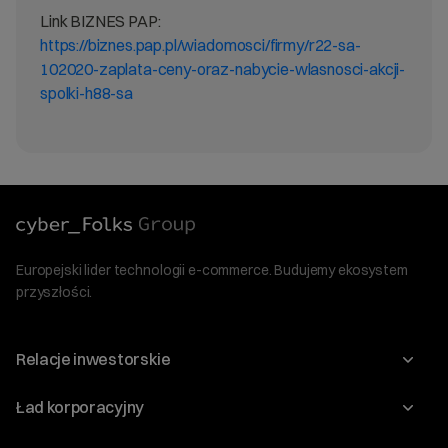
Link BIZNES PAP:
https://biznes.pap.pl/wiadomosci/firmy/r22-sa-
102020-zaplata-ceny-oraz-nabycie-wlasnosci-akcji-
spolki-h88-sa
Europejski lider technologii e-commerce. Budujemy ekosystem
przyszłości.
Relacje inwestorskie
Raporty
Ład korporacyjny
Kalendarium