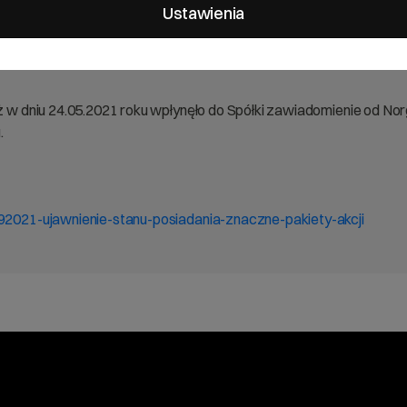
ycie znacznego pakietu akcji
Ustawienia
iż w dniu 24.05.2021 roku wpłynęło do Spółki zawiadomienie od Nor
.
-92021-ujawnienie-stanu-posiadania-znaczne-pakiety-akcji