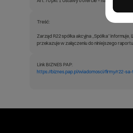
Art. 70 pkt 1 Ustawy o ofercie – nabycie lub zb
Treść:
Zarząd R22 spółka akcyjna „Spółka” informuje, 
przekazuje w załączeniu do niniejszego raportu
Link BIZNES PAP:
https://biznes.pap.pl/wiadomosci/firmy/r22-sa