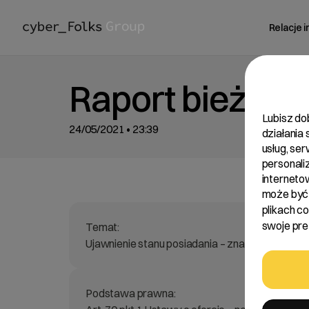
Relacje 
Raport bieżący
Lubisz do
24/05/2021 • 23:39
działania
usług, se
personali
interneto
może być 
plikach c
swoje pref
Temat:
Ujawnienie stanu posiadania – znaczne pakiety 
Podstawa prawna: