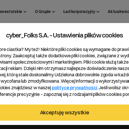
inwestorskie
O Grupie
Ład korporacyjny
Aktualnośc
cyber_Folks S.A. – Ustawienia plików cookies
 09/2021
bre ciastka? My też! Niektóre pliki cookies są wymagane do pra
 strony. Zaakceptuj także dodatkowe pliki cookies, związane z wy
rwisami społecznościowymi i marketingiem. Pliki cookie służą także
zacji reklam. Dzięki nim otrzymasz najlepsze doświadczenie nasze
wej, którą stale doskonalimy. Udzielona dobrowolnie zgoda w każde
wycofana lub zmodyfikowana. Więcej informacji o wykorzystywa
ookies znajdziesz w naszej
polityce prywatności
. Jeśli wolisz okr
erencje precyzyjnie – zapoznaj się z rodzajami plików cookies pon
akcji
Akceptuję wszystkie