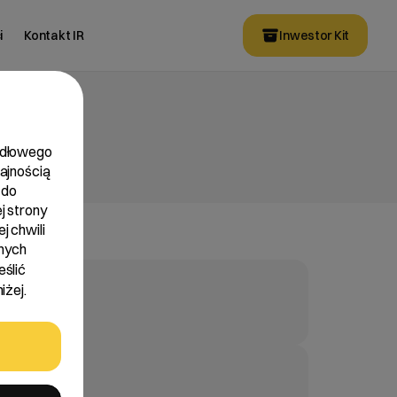
i
Kontakt IR
Inwestor Kit
widłowego
dajnością
 do
j strony
j chwili
nych
eślić
iżej.