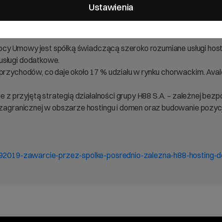
żna od Spółki, tj. H88 Hosting d.o.o. z siedzibą w Chorwacji zawar
Ustawienia
umowę sprzedaży udziałów spółki Avalon d.o.o. z siedzibą w Ch
w Avalon d.o.o. za cenę 1 850 000 euro. Zgodnie z postanowieniam
a mocy Umowy jest spółką świadczącą szeroko rozumiane usługi hos
usługi dodatkowe.
przychodów, co daje około 17 % udziału w rynku chorwackim. Avalon
e z przyjętą strategią działalności grupy H88 S.A. – zależnej bezp
i zagranicznej w obszarze hostingu i domen oraz budowanie pozyc
sa-92019-zawarcie-przez-spolke-posrednio-zalezna-h88-hosting-