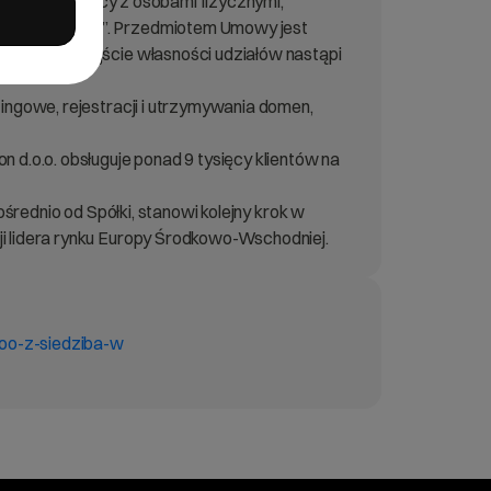
ła jako kupujący z osobami fizycznymi,
orwacji „Umowa”. Przedmiotem Umowy jest
i Umowy przejście własności udziałów nastąpi
tingowe, rejestracji i utrzymywania domen,
 d.o.o. obsługuje ponad 9 tysięcy klientów na
ośrednio od Spółki, stanowi kolejny krok w
ji lidera rynku Europy Środkowo-Wschodniej.
doo-z-siedziba-w