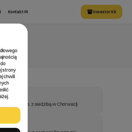
i
Kontakt IR
Inwestor Kit
widłowego
dajnością
 do
j strony
j chwili
nych
eślić
iżej.
i Avalon d.o.o. z siedzibą w Chorwacji