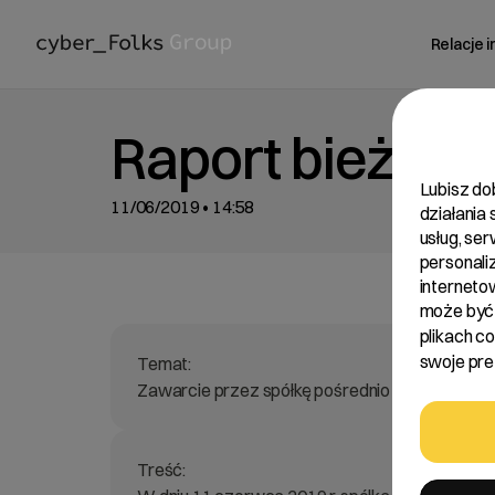
Relacje 
Raport bieżący
Lubisz do
11/06/2019 • 14:58
działania
usług, se
personali
interneto
może być 
plikach c
swoje pref
Temat:
Zawarcie przez spółkę pośrednio zależną H88 Ho
Treść: