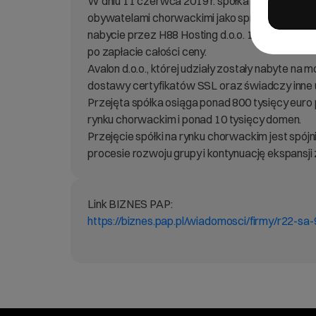
W dniu 11 czerwca 2019 r. spółka pośrednio zale
obywatelami chorwackimi jako sprzedającymi, 
nabycie przez H88 Hosting d.o.o. 100% udziałó
po zapłacie całości ceny.
Avalon d.o.o., której udziały zostały nabyte n
dostawy certyfikatów SSL oraz świadczy inne 
Przejęta spółka osiąga ponad 800 tysięcy euro 
rynku chorwackim i ponad 10 tysięcy domen.
Przejęcie spółki na rynku chorwackim jest spójni
procesie rozwoju grupy i kontynuację ekspansj
Link BIZNES PAP:
https://biznes.pap.pl/wiadomosci/firmy/r22-