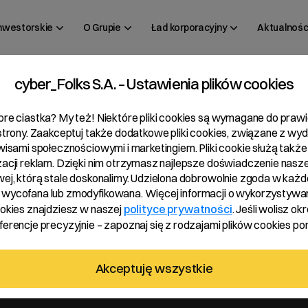
inwestorskie
O Grupie
Ład korporacyjny
Aktualnośc
cyber_Folks S.A. – Ustawienia plików cookies
 09/2019
bre ciastka? My też! Niektóre pliki cookies są wymagane do pra
 strony. Zaakceptuj także dodatkowe pliki cookies, związane z wy
rwisami społecznościowymi i marketingiem. Pliki cookie służą także
zacji reklam. Dzięki nim otrzymasz najlepsze doświadczenie nasze
wej, którą stale doskonalimy. Udzielona dobrowolnie zgoda w każde
wycofana lub zmodyfikowana. Więcej informacji o wykorzystywa
ookies znajdziesz w naszej
polityce prywatności
. Jeśli wolisz okr
erencje precyzyjnie – zapoznaj się z rodzajami plików cookies pon
sting d.o.o. z siedzibą w Chorwacji umowy nabycia udziałów spółk
Akceptuję wszystkie