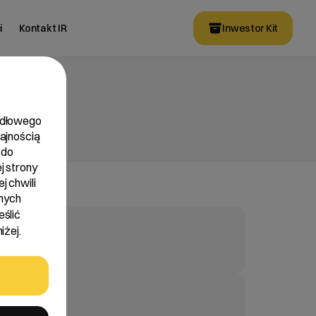
i
Kontakt IR
Inwestor Kit
widłowego
dajnością
 do
j strony
j chwili
nych
eślić
iżej.