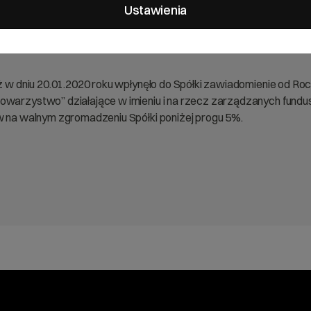
ycie znacznego pakietu akcji
Ustawienia
 iż w dniu 20.01.2020 roku wpłynęło do Spółki zawiadomienie od
owarzystwo” działające w imieniu i na rzecz zarządzanych fundu
ów na walnym zgromadzeniu Spółki poniżej progu 5%.