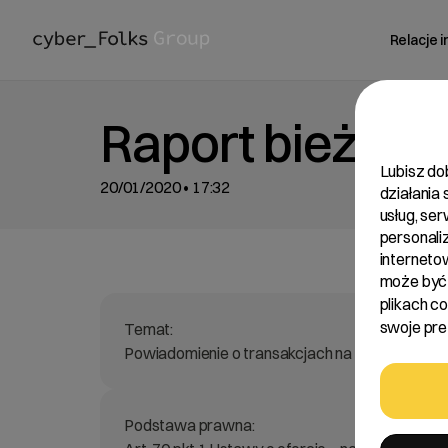
Relacje 
Raport bieżący
Lubisz do
20/01/2020 • 17:32
działania
usług, se
personali
interneto
może być 
plikach c
swoje pref
Temat:
Powiadomienie o transakcjach na akcjach Spółk
Podstawa prawna: