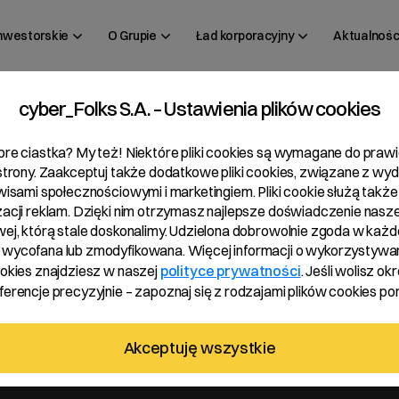
inwestorskie
O Grupie
Ład korporacyjny
Aktualnośc
cyber_Folks S.A. – Ustawienia plików cookies
 04/2020
bre ciastka? My też! Niektóre pliki cookies są wymagane do pra
 strony. Zaakceptuj także dodatkowe pliki cookies, związane z wy
rwisami społecznościowymi i marketingiem. Pliki cookie służą także
zacji reklam. Dzięki nim otrzymasz najlepsze doświadczenie nasze
wej, którą stale doskonalimy. Udzielona dobrowolnie zgoda w każde
wycofana lub zmodyfikowana. Więcej informacji o wykorzystywa
ookies znajdziesz w naszej
polityce prywatności
. Jeśli wolisz okr
erencje precyzyjnie – zapoznaj się z rodzajami plików cookies pon
i
Akceptuję wszystkie