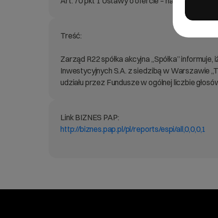
Art. 70 pkt 1 Ustawy o ofercie – nabycie lub zb
Treść:
Zarząd R22 spółka akcyjna „Spółka” informuje,
Inwestycyjnych S.A. z siedzibą w Warszawie „T
udziału przez Fundusze w ogólnej liczbie głos
Link BIZNES PAP:
http://biznes.pap.pl/pl/reports/espi/all,0,0,0,1