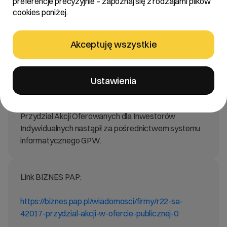
preferencje precyzyjnie – zapoznaj się z rodzajami plików
Spółki („Akcje Oferowane”) oferowanych w ramach
cookies poniżej.
oferty publicznej, w tym 1.701.596 akcji zwykłych na
okaziciela oferowanych przez akcjonariuszy
sprzedających.
Akceptuję wszystkie
Inwestorom Indywidualnym przydzielono 250.000
akcji serii D, a Inwestorom Instytucjonalnym 4.951.596
Akcji Oferowanych.
Ustawienia
Redukcja wśród inwestorów indywidualnych wyniosła
24,713%
Przydział Akcji Oferowanych dla Inwestorów
Indywidualnych nastąpił za pośrednictwem systemu
informatycznego GPW.
Link BIZNES PAP:
https://biznes.pap.pl/wiadomosci/firmy/r22-sa-
42017-przydzial-akcji-w-ofercie-publicznej-0