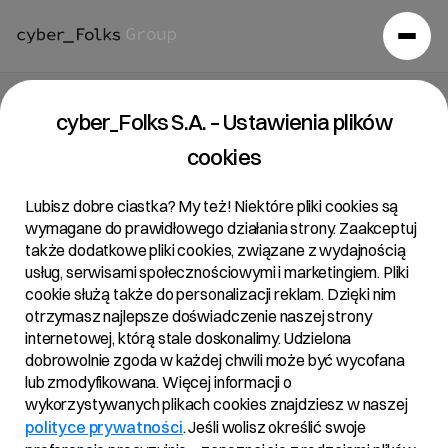
Raport bieżący 04/2017
cyber_Folks S.A. – Ustawienia plików
cookies
20/12/2017 • 20:48
Lubisz dobre ciastka? My też! Niektóre pliki cookies są
wymagane do prawidłowego działania strony. Zaakceptuj
także dodatkowe pliki cookies, związane z wydajnością
Temat:
usług, serwisami społecznościowymi i marketingiem. Pliki
Przydział akcji w ofercie publicznej
cookie służą także do personalizacji reklam. Dzięki nim
otrzymasz najlepsze doświadczenie naszej strony
internetowej, którą stale doskonalimy. Udzielona
dobrowolnie zgoda w każdej chwili może być wycofana
Treść:
lub zmodyfikowana. Więcej informacji o
Zarząd R22 S.A. z siedzibą w Poznaniu („Spółka”)
wykorzystywanych plikach cookies znajdziesz w naszej
informuje, że w dniu dzisiejszym dokonano przydziału
polityce prywatności
. Jeśli wolisz określić swoje
wszystkich 5.201.596 akcji zwykłych na okaziciela