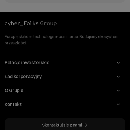
Europejski lider technologii e-commerce. Budujemy ekosystem
przyszłości.
Relacje inwestorskie
Raporty
Ład korporacyjny
Kalendarium
Walne Zgromadzenia
O Grupie
Dywidenda
O Spółce
Kontakt
Dobre Praktyki
Zarząd
Biuro IR
Dokumenty
Akcjonariat
Skontaktuj się z nami
ir@cyberfolks.pl