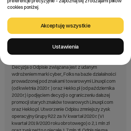
preferencje precyzyjnie – zapoznaj się z rodzajami plików
cookies poniżej.
Treść:
Akceptuję wszystkie
Zarząd R22 S.A. z siedzibą w Poznaniu „Spółka”
informuje, że w dniu 10.02.2021 roku podjął decyzję o
Ustawienia
utworzeniu częściowego odpisu wartości znaków
towarowych Linuxpl.com oraz Hekko.pl („Odpis”).
Decyzja o Odpisie związana jest z udanym
wdrożeniem marki cyber_Folks na bazie działalności
prowadzonej pod znakami towarowymi Linuxpl.com
(od kwietnia 2020 r. ) oraz Hekko.pl (od października
2020 r.) i podjęciem decyzji o ograniczeniu dalszej
promocji starych znaków towarowych Linuxpl.com
oraz Hekko.pl. Utworzenie Odpisu zmniejszy zysk
operacyjny Grupy R22 za IV kwartał 2020 r. (VI
kwartał 2019/2020 roku obrotowego) o 2,1 mln zł
oraz zysk netto o niecałe 1,7 mln zł. Odpis nie ma