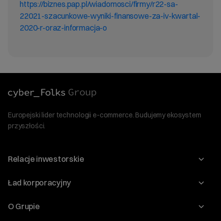
https://biznes.pap.pl/wiadomosci/firmy/r22-sa-
22021-szacunkowe-wyniki-finansowe-za-iv-kwartal-
2020-r-oraz-informacja-o
Europejski lider technologii e-commerce. Budujemy ekosystem
przyszłości.
Relacje inwestorskie
Raporty
Ład korporacyjny
Kalendarium
Walne Zgromadzenia
O Grupie
Dywidenda