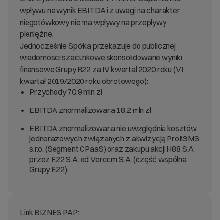
wpływu na wynik EBITDA i z uwagi na charakter
niegotówkowy nie ma wpływy na przepływy
pieniężne.
Jednocześnie Spółka przekazuje do publicznej
wiadomości szacunkowe skonsolidowane wyniki
finansowe Grupy R22 za IV kwartał 2020 roku (VI
kwartał 2019/2020 roku obrotowego):
Przychody 70,9 mln zł
EBITDA znormalizowana 18,2 mln zł
EBITDA znormalizowana nie uwzględnia kosztów
jednorazowych związanych z akwizycją ProfiSMS
s.r.o. (Segment CPaaS) oraz zakupu akcji H88 S.A.
przez R22 S.A. od Vercom S.A. (część wspólna
Grupy R22).
Link BIZNES PAP: