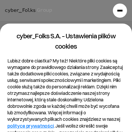
Raport bieżący 02/2021
cyber_Folks S.A. – Ustawienia plików
cookies
10/02/2021 • 17:55
Lubisz dobre ciastka? My też! Niektóre pliki cookies są
wymagane do prawidłowego działania strony. Zaakceptuj
także dodatkowe pliki cookies, związane z wydajnością
Temat:
usług, serwisami społecznościowymi i marketingiem. Pliki
Szacunkowe wyniki finansowe za IV kwartał 2020 r.
cookie służą także do personalizacji reklam. Dzięki nim
otrzymasz najlepsze doświadczenie naszej strony
oraz informacja o odpisie wartości znaków
internetowej, którą stale doskonalimy. Udzielona
towarowych
dobrowolnie zgoda w każdej chwili może być wycofana
lub zmodyfikowana. Więcej informacji o
wykorzystywanych plikach cookies znajdziesz w naszej
Podstawa prawna:
polityce prywatności
. Jeśli wolisz określić swoje
Art. 17 ust. 1 MAR – informacje poufne.