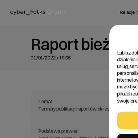
Relacje 
Raport bieżący
Lubisz do
31/01/2022 • 19:06
działania
usług, se
personali
interneto
może być 
plikach c
swoje pref
Temat:
Terminy publikacji raportów okresowych w ro
Podstawa prawna: