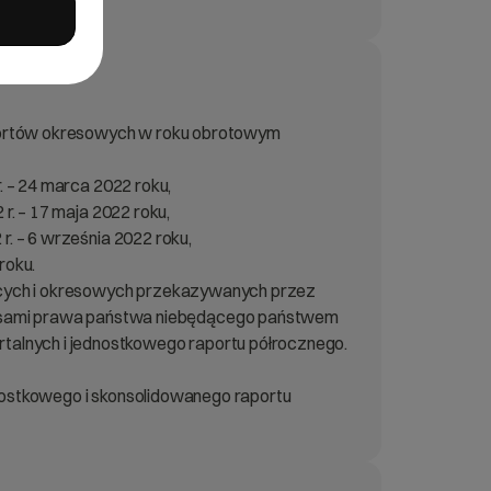
 raportów okresowych w roku obrotowym
. – 24 marca 2022 roku,
r. – 17 maja 2022 roku,
r. – 6 września 2022 roku,
roku.
eżących i okresowych przekazywanych przez
isami prawa państwa niebędącego państwem
talnych i jednostkowego raportu półrocznego.
dnostkowego i skonsolidowanego raportu