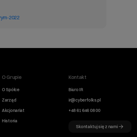
owym-2022
O Grupie
Kontakt
O Spółce
Biuro IR
Zarząd
ir@cyberfolks.pl
Akcjonariat
+48 61 646 08 00
Historia
Skontaktuj się z nami