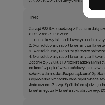
Art. 56 ust. 1 pkt 2 Ustawy o ofercie – informac
Treść:
Zarząd R22 S.A. z siedzibą w Poznaniu dalej j
01.01.2022 – 31.12.2022:
1. Jednostkowy i skonsolidowany raport roczny z
2. Skonsolidowany raport kwartalny za I kwartał
3. Skonsolidowany raport za pierwsze półrocze r
4. Skonsolidowany raport kwartalny za III kwartał
Zgodnie z § 62 ust. 1 i 3 rozporządzenia Mini
emitentów papierów wartościowych oraz war
członkowskim, dalej „Rozporządzenie”, Spółka
Odpowiednie skonsolidowane raporty będą za
Jednocześnie Zarząd Spółki informuje, iż zgod
kwartalnego za IV kwartał roku obrotowego 20