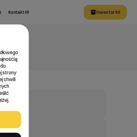
i
Kontakt IR
Inwestor Kit
widłowego
dajnością
 do
j strony
j chwili
nych
eślić
iżej.