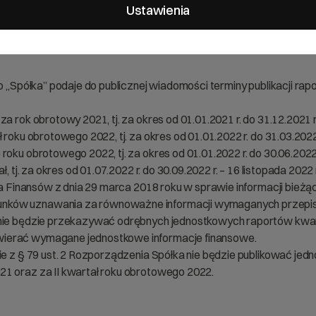
je bieżące i okresowe
Ustawienia
ako „Spółka” podaje do publicznej wiadomości terminy publikacji
a rok obrotowy 2021, tj. za okres od 01.01.2021 r. do 31.12.2021 r
 roku obrotowego 2022, tj. za okres od 01.01.2022 r. do 31.03.2022 
oku obrotowego 2022, tj. za okres od 01.01.2022 r. do 30.06.2022 
, tj. za okres od 01.07.2022 r. do 30.09.2022 r. – 16 listopada 2022 
stra Finansów z dnia 29 marca 2018 roku w sprawie informacji bi
unków uznawania za równoważne informacji wymaganych przep
 nie będzie przekazywać odrębnych jednostkowych raportów kwar
wierać wymagane jednostkowe informacje finansowe.
nie z § 79 ust. 2 Rozporządzenia Spółka nie będzie publikować je
21 oraz za II kwartał roku obrotowego 2022.