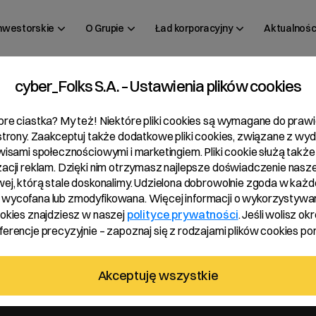
inwestorskie
O Grupie
Ład korporacyjny
Aktualnośc
cyber_Folks S.A. – Ustawienia plików cookies
 01/2022
bre ciastka? My też! Niektóre pliki cookies są wymagane do pra
 strony. Zaakceptuj także dodatkowe pliki cookies, związane z wy
rwisami społecznościowymi i marketingiem. Pliki cookie służą także
zacji reklam. Dzięki nim otrzymasz najlepsze doświadczenie nasze
wej, którą stale doskonalimy. Udzielona dobrowolnie zgoda w każde
wycofana lub zmodyfikowana. Więcej informacji o wykorzystywa
ookies znajdziesz w naszej
polityce prywatności
. Jeśli wolisz okr
erencje precyzyjnie – zapoznaj się z rodzajami plików cookies pon
ku obrotowym 2022
Akceptuję wszystkie