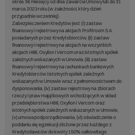
okres 36 miesięcy od dnia zawarcia Umowy lub do 31
marca 2023 roku (w zależności, który dzień
przypadnie wcześniej).
Zabezpieczeniem Kredytów jest: (i) zastaw
finansowy i rejestrowy na akcjach Profitroom S.A.
posiadanych przez Kredytobiorców, (ii) zastaw
finansowy i rejestrowy na akcjach na wszystkich
akcjach H88, Oxylion i Vercom oraz istotnych spółek
zależnych wskazanych w Umowie, (iii) zastaw
finansowy i rejestrowy na rachunkach bankowych
Kredytobiorców i istotnych spółek zależnych
wskazanych w Umowie wraz z pełnomocnictwem do
dysponowania, (iv) zastaw rejestrowy na zbiorach
rzeczy i praw majątkowych wchodzących w skład
przedsiębiorstwa H88, Oxylion i Vercom oraz
istotnych spółek zależnych wskazanych w Umowie,
(v) umowa podporządkowania, (vi) oświadczenie o
poddaniu się egzekucji złożone przez każdego z
Kredytodawców do kwoty 150% całkowitego