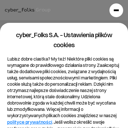
Raport bieżący 01/2020
cyber_Folks S.A. – Ustawienia plików
cookies
14/01/2020 • 09:39
Lubisz dobre ciastka? My też! Niektóre pliki cookies są
wymagane do prawidłowego działania strony. Zaakceptuj
także dodatkowe pliki cookies, związane z wydajnością
Temat:
usług, serwisami społecznościowymi i marketingiem. Pliki
Zawarcie umowy kredytowej
cookie służą także do personalizacji reklam. Dzięki nim
otrzymasz najlepsze doświadczenie naszej strony
internetowej, którą stale doskonalimy. Udzielona
dobrowolnie zgoda w każdej chwili może być wycofana
Podstawa prawna:
lub zmodyfikowana. Więcej informacji o
Art. 17 ust. 1 MAR – informacje poufne.
wykorzystywanych plikach cookies znajdziesz w naszej
polityce prywatności
. Jeśli wolisz określić swoje