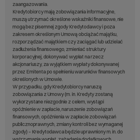
zaangazowania.
Kredytobiorcy mają zobowiązania informacyjne,
muszą utrzymać określone wskaźniki finansowe, nie
mogą bez pisemnej zgody Kredytodawcy i poza
zakresem określonym Umową obciążać majątku,
rozporządzać majątkiem czy zaciągać lub udzielać
zadłużenia finansowego, zmieniać struktury
korporacyjnej, dokonywać wypłat na rzecz
akcjonariuszy, za wyjątkiem wypłaty dokonywanej
przez Emitenta po spełnieniu warunków finansowych
określonych w Umowie.
W przypadku, gdy Kredytobiorcy naruszą
zobowiązania z Umowy (m. in. Kredyty zostaną
wykorzystane niezgodnie z celem, wystąpi
opóźnienie w zapłacie, naruszenie zobowiązań
finansowych, opóźnienia w zapłacie zobowiązań
publicznoprawnych, zmiany kontroli bez wymaganej
zgody) – Kredytodawca będzie uprawniony m. in. do
wstrzymania wypłat, zażądania dodatkowych