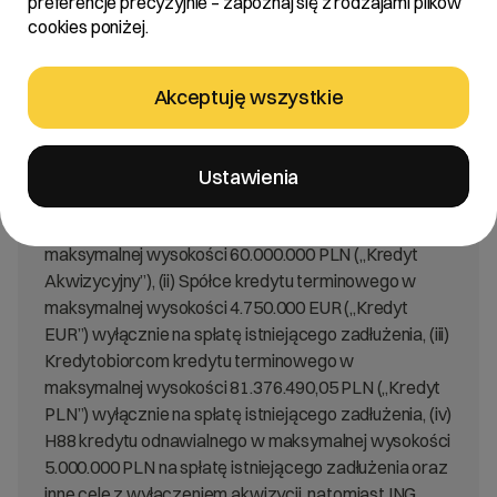
preferencje precyzyjnie – zapoznaj się z rodzajami plików
Treść:
cookies poniżej.
Zarząd R22 S.A. z siedzibą w Poznaniu („Spółka”,
„Emitent”) informuje, że w dniu dzisiejszym pomiędzy
Akceptuję wszystkie
Emitentem, H88 S.A., Oxylion S.A. oraz Vercom S.A.
(„Kredytobiorcy”) a mBank S.A. („Kredytodawca”)
oraz ING Bank Śląski S.A. („ING”) zawarta została
Ustawienia
umowa kredytowa w ramach której Kredytodawca
udzielił: (i) Spółce kredytu terminowego w
maksymalnej wysokości 60.000.000 PLN („Kredyt
Akwizycyjny”), (ii) Spółce kredytu terminowego w
maksymalnej wysokości 4.750.000 EUR („Kredyt
EUR”) wyłącznie na spłatę istniejącego zadłużenia, (iii)
Kredytobiorcom kredytu terminowego w
maksymalnej wysokości 81.376.490,05 PLN („Kredyt
PLN”) wyłącznie na spłatę istniejącego zadłużenia, (iv)
H88 kredytu odnawialnego w maksymalnej wysokości
5.000.000 PLN na spłatę istniejącego zadłużenia oraz
inne cele z wyłączeniem akwizycji, natomiast ING