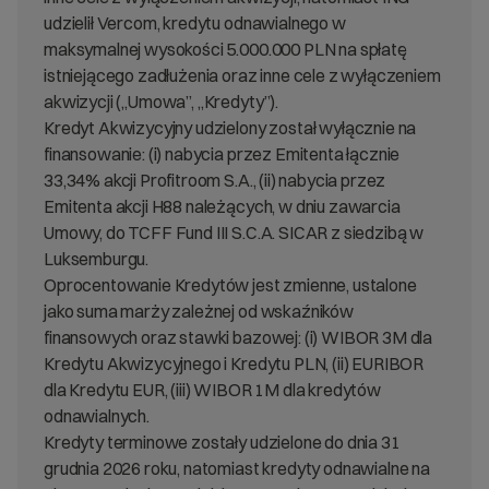
udzielił Vercom, kredytu odnawialnego w
maksymalnej wysokości 5.000.000 PLN na spłatę
istniejącego zadłużenia oraz inne cele z wyłączeniem
akwizycji („Umowa”, „Kredyty”).
Kredyt Akwizycyjny udzielony został wyłącznie na
finansowanie: (i) nabycia przez Emitenta łącznie
33,34% akcji Profitroom S.A., (ii) nabycia przez
Emitenta akcji H88 należących, w dniu zawarcia
Umowy, do TCFF Fund III S.C.A. SICAR z siedzibą w
Luksemburgu.
Oprocentowanie Kredytów jest zmienne, ustalone
jako suma marży zależnej od wskaźników
finansowych oraz stawki bazowej: (i) WIBOR 3M dla
Kredytu Akwizycyjnego i Kredytu PLN, (ii) EURIBOR
dla Kredytu EUR, (iii) WIBOR 1M dla kredytów
odnawialnych.
Kredyty terminowe zostały udzielone do dnia 31
grudnia 2026 roku, natomiast kredyty odnawialne na