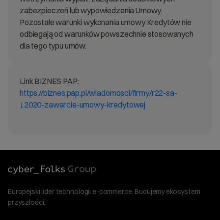
zabezpieczeń lub wypowiedzenia Umowy.
Pozostałe warunki wykonania umowy Kredytów nie
odbiegają od warunków powszechnie stosowanych
dla tego typu umów.
Link BIZNES PAP:
https://biznes.pap.pl/wiadomosci/firmy/r22-sa-
12020-zawarcie-umowy-kredytowej
Europejski lider technologii e-commerce. Budujemy ekosystem
przyszłości.