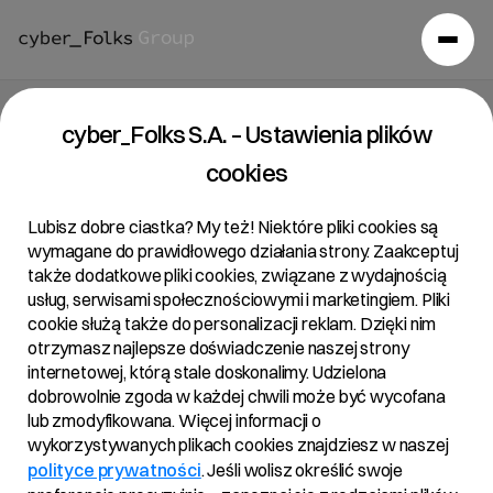
Strona główna
/
Raporty
/
cyber_Folks S.A. – Ustawienia plików
Jednostkowy Raport Roczny za 2021 r.
cookies
Jednostkowy Raport Roczny
za 2021 r.
Lubisz dobre ciastka? My też! Niektóre pliki cookies są
wymagane do prawidłowego działania strony. Zaakceptuj
24/03/2022
także dodatkowe pliki cookies, związane z wydajnością
usług, serwisami społecznościowymi i marketingiem. Pliki
cookie służą także do personalizacji reklam. Dzięki nim
otrzymasz najlepsze doświadczenie naszej strony
internetowej, którą stale doskonalimy. Udzielona
dobrowolnie zgoda w każdej chwili może być wycofana
Załączniki:
lub zmodyfikowana. Więcej informacji o
wykorzystywanych plikach cookies znajdziesz w naszej
Sprawozdanie Zarządu z Działalności R22 i
PDF
polityce prywatności
. Jeśli wolisz określić swoje
Grupy Kapitałowej R22 w 2021 – po korekcie