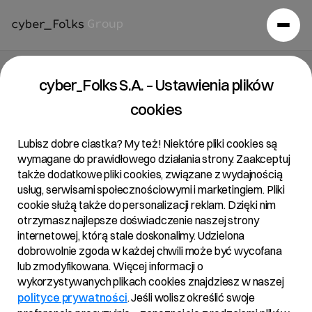
Raport bieżący 33/2020
cyber_Folks S.A. – Ustawienia plików
cookies
30/12/2020 • 18:33
Lubisz dobre ciastka? My też! Niektóre pliki cookies są
wymagane do prawidłowego działania strony. Zaakceptuj
także dodatkowe pliki cookies, związane z wydajnością
Temat:
usług, serwisami społecznościowymi i marketingiem. Pliki
Ujawnienie stanu posiadania
cookie służą także do personalizacji reklam. Dzięki nim
otrzymasz najlepsze doświadczenie naszej strony
internetowej, którą stale doskonalimy. Udzielona
dobrowolnie zgoda w każdej chwili może być wycofana
Podstawa prawna:
lub zmodyfikowana. Więcej informacji o
Art. 70 pkt 1 Ustawy o ofercie – nabycie lub zbycie
wykorzystywanych plikach cookies znajdziesz w naszej
znacznego pakietu akcji
polityce prywatności
. Jeśli wolisz określić swoje