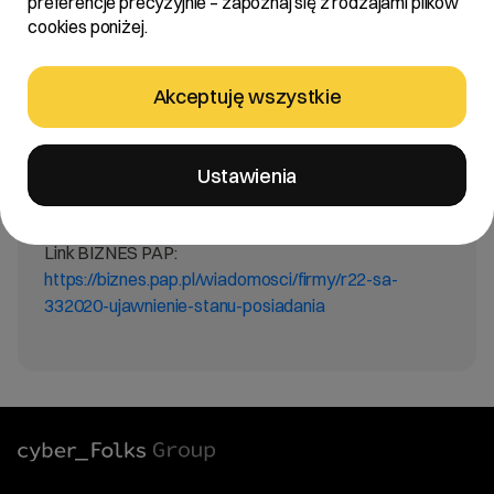
preferencje precyzyjnie – zapoznaj się z rodzajami plików
cookies poniżej.
Treść:
Zarząd R22 S.A. z siedzibą w Poznaniu „Spółka”
informuje, że w dniu dzisiejszym wpłynęło do Spółki
Akceptuję wszystkie
zawiadomienie od akcjonariusza Pana Roberta
Dwernickiego. Treść zawiadomienia Spółka
przekazuje w załączeniu.
Ustawienia
Link BIZNES PAP:
https://biznes.pap.pl/wiadomosci/firmy/r22-sa-
332020-ujawnienie-stanu-posiadania