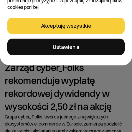
preferencje precyzyjnie – zapoznaj się z rodzajami plików
cookies poniżej.
Akceptuję wszystkie
Aktualności
/
2026
/
Ustawienia
Zarząd cyber_Folks rekomenduje wypłatę rekordowej
dywidendy…
Zarząd cyber_Folks
rekomenduje wypłatę
rekordowej dywidendy w
wysokości 2,50 zł na akcję
Grupa cyber_Folks, twórca jednego z największych
ekosystemów e-commerce w Europie, zamierza podzielić
się ze swoimi akcjonariuszami zyskiem wypracowanym w