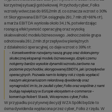
korzystnej sytuacji gotówkowej. Przychody cyber_Folks
wzrosły wówczas do 855,2mln zł, co oznacza wzrost o 30%
r/r. Skorygowana EBITDA osiągnęła 291,7 mln zł(+66% r/r),
a marża EBITDA wyniosła około 34,1%, potwierdzając
rosnącą efektywność operacyjną oraz wysoką
skalowalność modelu biznesowego. Jednocześnie grupa
odnotowała 261,2 mln zł przepływów pieniężnych
z działalności operacyjnej, co daje wzrost o 39% r/r.
–
Konsekwentnie rozwijamy naszą grupę oraz dokonujemy
skutecznej ekspansji modelu biznesowego, dzięki czemu
notujemy bardzo wysokie dynamiki wzrostu zarówno na
poziomie przychodów, skorygowanej EBIDTA, jak i przepływów
operacyjnych. Pozwala nam to kolejny rok z rzędu wypłacić
naszym akcjonariuszom rekordową dywidendę oraz
wynagrodzić im to, że zaufali cyber_Folks oraz wspólnie z nami
budują największy w Europie ekosystem e-commerce
–
komentuje Robert Stasik, Wiceprezes cyber_Folks.
W przypadku pozytywnej decyzji WZA Spółki będzie to
ósma dywidenda wypłacona przez cyber_Folks z rzędu. W