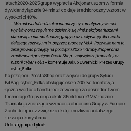
latach2020-2025 grupa wypłaciła Akcjonariuszom w formie
dywidendy łącznie 84 mln zł, co daje średnioroczny wzrost w
wysokości 48%.
– Wzrost wartości dla akcjonariuszy, systematyczny wzrost
wyników oraz regularne dzielenie się nimi z akcjonariuszami
stanowią fundament naszej grupy oraz motywację dla nas do
dalszego rozwoju m.in. poprzez procesy M&A. Pozwoliło nam to
zintegrować przejętą na początku 2025 r. Grupę Shoper oraz
zrealizować przejęcie PrestaShop – największej transakcji w
historii cyber_Folks
– komentuje Jakub Dwernicki, Prezes Grupy
cyber_Folks.
Po przejęciu PrestaShop oraz wejściu do grupy Sylius i
BitBag, cyber_Folks obsługuje około 700 tys. klientów, a
łączna wartość handlu realizowanego za pośrednictwem
technologii Grupy sięga około 35mld euro GMV rocznie.
Transakcja znacząco wzmacnia obecność Grupy w Europie
Zachodniej oraz zwiększa skalę i możliwości dalszego
rozwoju ekosystemu.
Udostępnij artykuł: