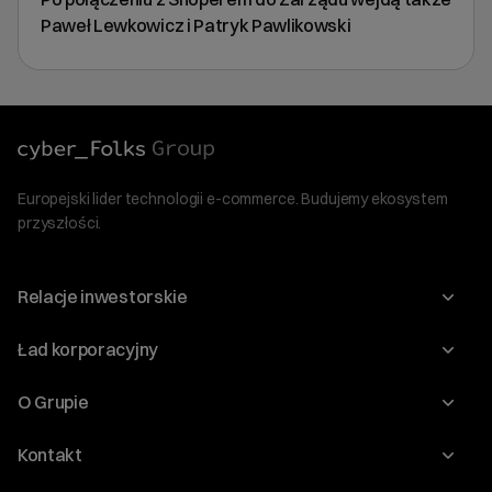
Paweł Lewkowicz i Patryk Pawlikowski
Europejski lider technologii e-commerce. Budujemy ekosystem
przyszłości.
Relacje inwestorskie
Raporty
Ład korporacyjny
Kalendarium
Walne Zgromadzenia
O Grupie
Dywidenda
O Spółce
Kontakt
Dobre Praktyki
Zarząd