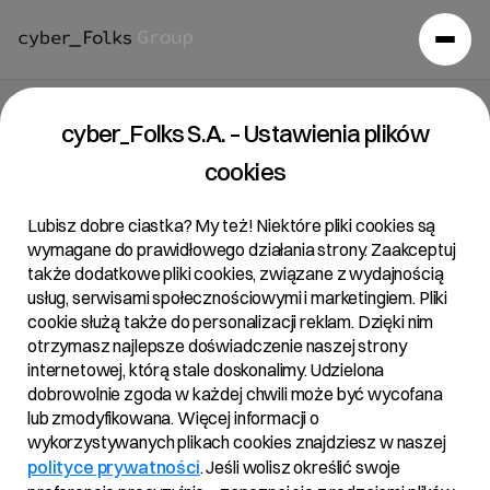
cyber_Folks S.A. – Ustawienia plików
cookies
Lubisz dobre ciastka? My też! Niektóre pliki cookies są
wymagane do prawidłowego działania strony. Zaakceptuj
także dodatkowe pliki cookies, związane z wydajnością
usług, serwisami społecznościowymi i marketingiem. Pliki
cookie służą także do personalizacji reklam. Dzięki nim
otrzymasz najlepsze doświadczenie naszej strony
internetowej, którą stale doskonalimy. Udzielona
dobrowolnie zgoda w każdej chwili może być wycofana
lub zmodyfikowana. Więcej informacji o
wykorzystywanych plikach cookies znajdziesz w naszej
polityce prywatności
. Jeśli wolisz określić swoje
Aktualności
/
2019
/