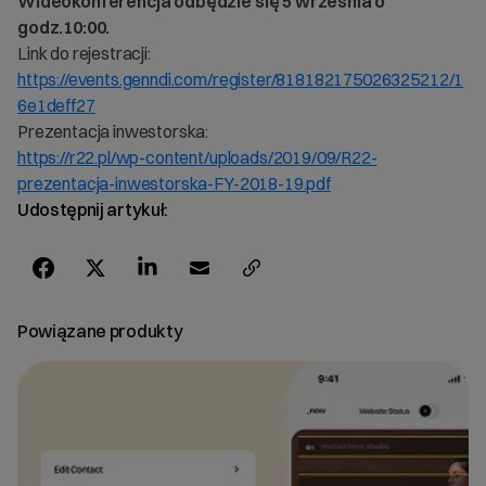
Wideokonferencja odbędzie się 5 września o
godz.10:00.
Link do rejestracji:
https://events.genndi.com/register/818182175026325212/1
6e1deff27
Prezentacja inwestorska:
https://r22.pl/wp-content/uploads/2019/09/R22-
prezentacja-inwestorska-FY-2018-19.pdf
Udostępnij artykuł:
Powiązane produkty