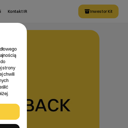
i
Kontakt IR
Inwestor Kit
widłowego
dajnością
 do
j strony
j chwili
nych
eślić
iżej.