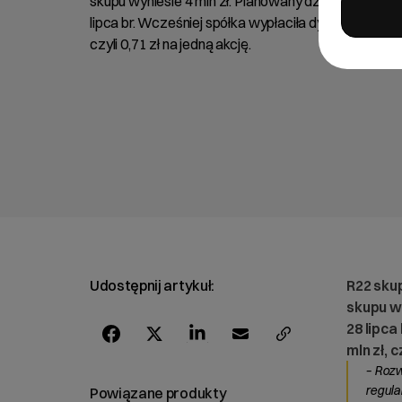
skupu wyniesie 4 mln zł. Planowany dzień zawarcia i
lipca br. Wcześniej spółka wypłaciła dywidendę w łą
czyli 0,71 zł na jedną akcję.
Udostępnij artykuł:
R22 skup
skupu wy
28 lipca
mln zł, c
– Rozw
regula
Powiązane produkty