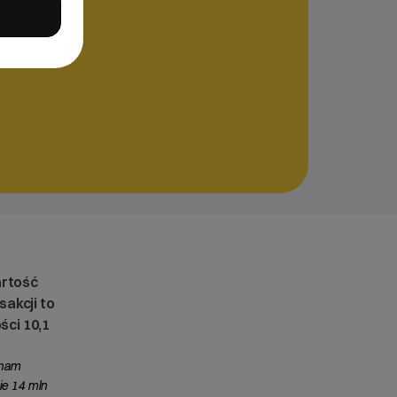
artość
sakcji to
ści 10,1
 nam
ie 14 mln