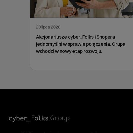
20 lipca 2026
Akcjonariusze cyber_Folks i Shopera
jednomyślni w sprawie połączenia. Grupa
wchodzi w nowy etap rozwoju.