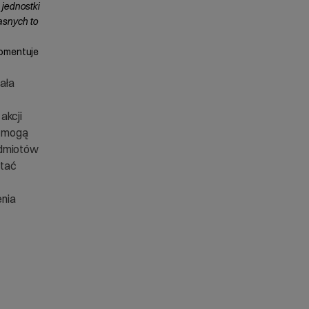
 jednostki
asnych to
omentuje
tała
akcji
e mogą
odmiotów
stać
nia