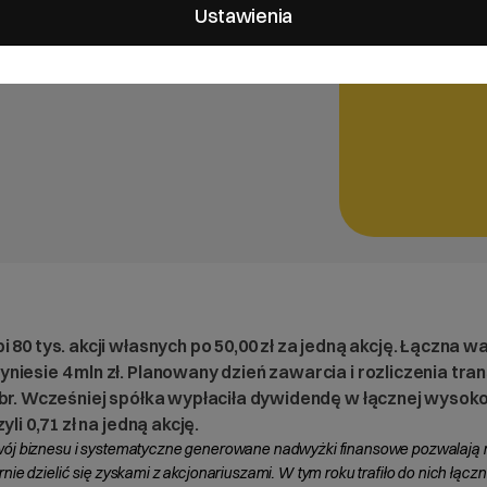
 rozliczenia transakcji to 28
Ustawienia
cznej wysokości 10,1 mln zł,
i 80 tys. akcji własnych po 50,00 zł za jedną akcję. Łączna w
niesie 4 mln zł. Planowany dzień zawarcia i rozliczenia tran
 br. Wcześniej spółka wypłaciła dywidendę w łącznej wysoko
zyli 0,71 zł na jedną akcję.
ój biznesu i systematyczne generowane nadwyżki finansowe pozwalają
rnie dzielić się zyskami z akcjonariuszami. W tym roku trafiło do nich łączn