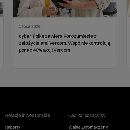
1 lipca 2026
cyber_Folks zawiera Porozumienie z
założycielami Vercom. Wspólnie kontrolują
ponad 40% akcji Vercom
Relacje inwestorskie
Ład korporacyjny
Raporty
Walne Zgromadzenia