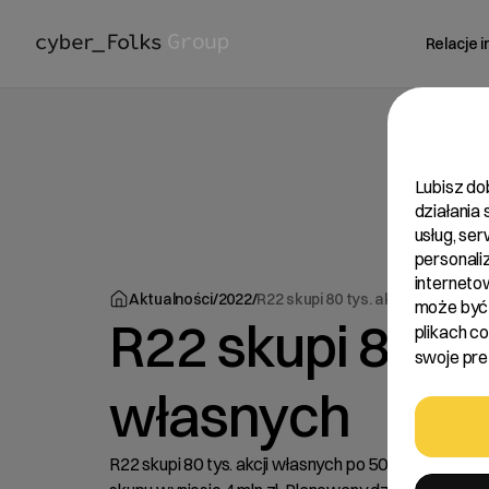
Relacje 
Lubisz do
działania
usług, se
personali
interneto
Aktualności
/
2022
/
R22 skupi 80 tys. akcji własnych
może być 
R22 skupi 80 tys
plikach c
swoje pref
własnych
R22 skupi 80 tys. akcji własnych po 50,00 zł za jed