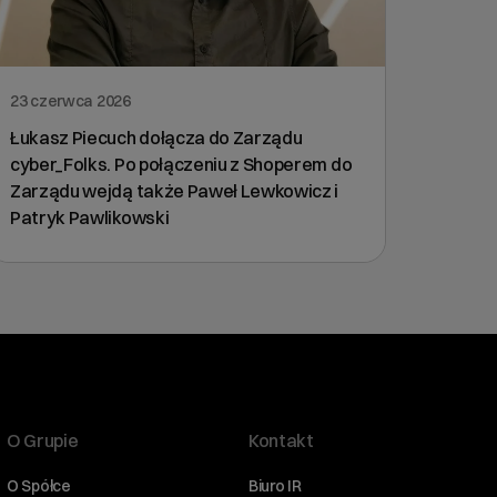
23 czerwca 2026
Łukasz Piecuch dołącza do Zarządu
cyber_Folks. Po połączeniu z Shoperem do
Zarządu wejdą także Paweł Lewkowicz i
Patryk Pawlikowski
O Grupie
Kontakt
O Spółce
Biuro IR