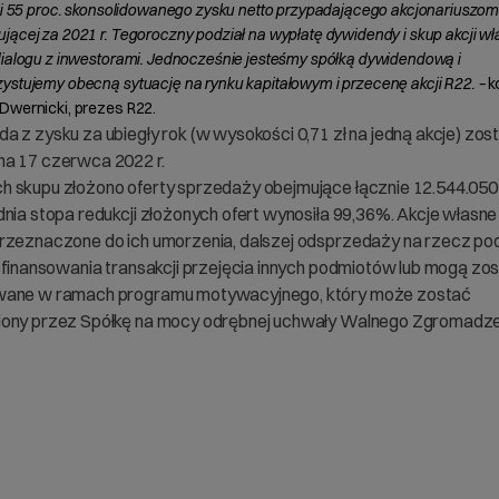
yli 55 proc. skonsolidowanego zysku netto przypadającego akcjonariuszom
jącej za 2021 r. Tegoroczny podział na wypłatę dywidendy i skup akcji wł
dialogu z inwestorami. Jednocześnie jesteśmy spółką dywidendową i
ystujemy obecną sytuację na rynku kapitałowym i przecenę akcji R22. –
k
Dwernicki, prezes R22.
a z zysku za ubiegły rok (w wysokości 0,71 zł na jedną akcje) zos
a 17 czerwca 2022 r.
 skupu złożono oferty sprzedaży obejmujące łącznie 12.544.050 
dnia stopa redukcji złożonych ofert wynosiła 99,36%. Akcje własn
rzeznaczone do ich umorzenia, dalszej odsprzedaży na rzecz p
, finansowania transakcji przejęcia innych podmiotów lub mogą zo
wane w ramach programu motywacyjnego, który może zostać
ony przez Spółkę na mocy odrębnej uchwały Walnego Zgromadze