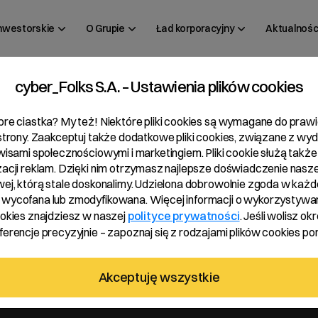
inwestorskie
O Grupie
Ład korporacyjny
Aktualnośc
cyber_Folks S.A. – Ustawienia plików cookies
bre ciastka? My też! Niektóre pliki cookies są wymagane do pra
 strony. Zaakceptuj także dodatkowe pliki cookies, związane z wy
rwisami społecznościowymi i marketingiem. Pliki cookie służą także
zacji reklam. Dzięki nim otrzymasz najlepsze doświadczenie nasze
wej, którą stale doskonalimy. Udzielona dobrowolnie zgoda w każde
wycofana lub zmodyfikowana. Więcej informacji o wykorzystywa
. akcji
ookies znajdziesz w naszej
polityce prywatności
. Jeśli wolisz okr
erencje precyzyjnie – zapoznaj się z rodzajami plików cookies pon
Akceptuję wszystkie
ną akcję. Łączna wartość