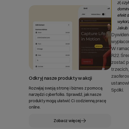
zł, cz
dominu
efekt 
wykorz
Jakub 
Dywidend
wypłacon
W ramach
R22. Śre
zostać p
trzecich
zaofero
Odkryj nasze produkty w akcji
ustanowi
Rozwijaj swoją stronę i biznes z pomocą
Spółki.
narzędzi cyberfolks. Sprawdź, jak nasze
produkty mogą ułatwić Ci codzienną pracę
online.
Zobacz więcej