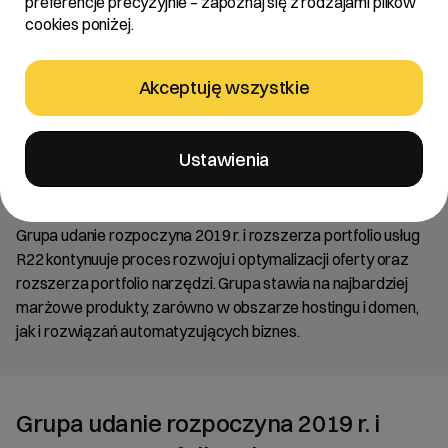
preferencje precyzyjnie – zapoznaj się z rodzajami plików
cookies poniżej.
Akceptuję wszystkie
Ustawienia
Aktualności
/
2019
/
R22 „pushuje” biznes mobile
R22 „pushuje” biznes mobile
Grupa udanie rozpoczyna 2019 r. i rozszerza portfolio usług
R22 kontynuuje proces rozwoju i optymalizacji oferty oraz
rozszerza portfolio narzędzi. Grupa stawia na najbardziej
marżowe produkty, zarówno w obszarze hostingu i domen,
jak i rozwiązań automatyzujących biznes.
Grupa udanie rozpoczyna 2019 r. i