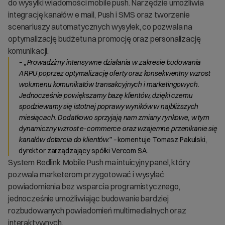
do wysyłki wiadomości mobile push. Narzędzie umożliwia
integrację kanałów e mail, Push i SMS oraz tworzenie
scenariuszy automatycznych wysyłek, co pozwala na
optymalizację budżetu na promocję oraz personalizację
komunikacji.
– „Prowadzimy intensywne działania w zakresie budowania
ARPU poprzez optymalizację oferty oraz konsekwentny wzrost
wolumenu komunikatów transakcyjnych i marketingowych.
Jednocześnie powiększamy bazę klientów, dzięki czemu
spodziewamy się istotnej poprawy wyników w najbliższych
miesiącach. Dodatkowo sprzyjają nam zmiany rynkowe, w tym
dynamiczny wzrost e-commerce oraz wzajemne przenikanie się
kanałów dotarcia do klientów.” –
komentuje Tomasz Pakulski,
dyrektor zarządzający spółki Vercom SA.
System Redlink Mobile Push ma intuicyjny panel, który
pozwala marketerom przygotować i wysyłać
powiadomienia bez wsparcia programistycznego,
jednocześnie umożliwiając budowanie bardziej
rozbudowanych powiadomień multimedialnych oraz
interaktywnych.