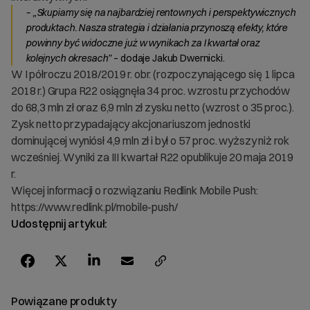
– „Skupiamy się na najbardziej rentownych i perspektywicznych
produktach. Nasza strategia i działania przynoszą efekty, które
powinny być widoczne już w wynikach za I kwartał oraz
kolejnych okresach”
– dodaje Jakub Dwernicki.
W I półroczu 2018/2019 r. obr. (rozpoczynającego się 1 lipca
2018 r.) Grupa R22 osiągnęła 34 proc. wzrostu przychodów
do 68,3 mln zł oraz 6,9 mln zł zysku netto (wzrost o 35 proc.).
Zysk netto przypadający akcjonariuszom jednostki
dominującej wyniósł 4,9 mln zł i był o 57 proc. wyższy niż rok
wcześniej. Wyniki za III kwartał R22 opublikuje 20 maja 2019
r.
Więcej informacji o rozwiązaniu Redlink Mobile Push:
https://www.redlink.pl/mobile-push/
Udostępnij artykuł:
Powiązane produkty