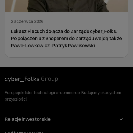
23 czerwca 2026
Łukasz Piecuch dołącza do Zarządu cyber_Folks.
Po połączeniu z Shoperem do Zarządu wejdą także
Paweł Lewkowicz i Patryk Pawlikowski
Europejski lider technologii e-commerce. Budujemy ekosystem
przyszłości.
Relacje inwestorskie
Raporty