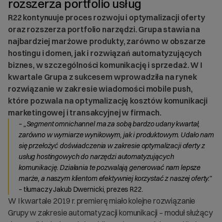
rozszerza portfolio usług
R22 kontynuuje proces rozwoju i optymalizacji oferty
oraz rozszerza portfolio narzędzi. Grupa stawia na
najbardziej marżowe produkty, zarówno w obszarze
hostingu i domen, jak i rozwiązań automatyzujących
biznes, w szczególności komunikację i sprzedaż. W I
kwartale Grupa z sukcesem wprowadziła na rynek
rozwiązanie w zakresie wiadomości mobile push,
które pozwala na optymalizację kosztów komunikacji
marketingowej i transakcyjnej w firmach.
– „Segment omnichannel ma za sobą bardzo udany kwartał,
zarówno w wymiarze wynikowym, jak i produktowym. Udało nam
się przełożyć doświadczenia w zakresie optymalizacji oferty z
usług hostingowych do narzędzi automatyzujących
komunikację. Działania te pozwalają generować nam lepsze
marże, a naszym klientom efektywniej korzystać z naszej oferty.”
–
tłumaczy Jakub Dwernicki, prezes R22.
W I kwartale 2019 r. premierę miało kolejne rozwiązanie
Grupy w zakresie automatyzacji komunikacji – moduł służący