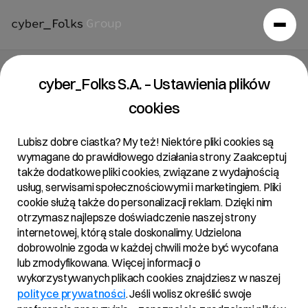
cyber_Folks S.A. – Ustawienia plików
cookies
Lubisz dobre ciastka? My też! Niektóre pliki cookies są
wymagane do prawidłowego działania strony. Zaakceptuj
także dodatkowe pliki cookies, związane z wydajnością
usług, serwisami społecznościowymi i marketingiem. Pliki
cookie służą także do personalizacji reklam. Dzięki nim
otrzymasz najlepsze doświadczenie naszej strony
internetowej, którą stale doskonalimy. Udzielona
dobrowolnie zgoda w każdej chwili może być wycofana
lub zmodyfikowana. Więcej informacji o
wykorzystywanych plikach cookies znajdziesz w naszej
polityce prywatności
. Jeśli wolisz określić swoje
Aktualności
/
2022
/
Prawie 300 mln zł przychodów Grupy…