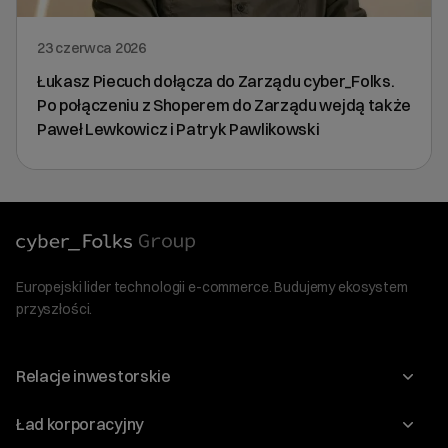
23 czerwca 2026
Łukasz Piecuch dołącza do Zarządu cyber_Folks.
Po połączeniu z Shoperem do Zarządu wejdą także
Paweł Lewkowicz i Patryk Pawlikowski
Europejski lider technologii e-commerce. Budujemy ekosystem
przyszłości.
Relacje inwestorskie
Raporty
Ład korporacyjny