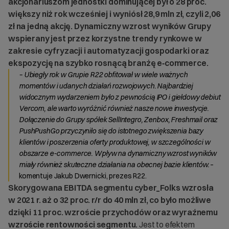
akcjonariuszom jednostki dominującej był o 28 proc.
większy niż rok wcześniej i wyniósł 28,9 mln zł, czyli 2,06
zł na jedną akcję. Dynamiczny wzrost wyników Grupy
wspierany jest przez korzystne trendy rynkowe w
zakresie cyfryzacji i automatyzacji gospodarki oraz
ekspozycję na szybko rosnącą branżę e‑commerce.
– Ubiegły rok w Grupie R22 obfitował w wiele ważnych
momentów i udanych działań rozwojowych. Najbardziej
widocznym wydarzeniem było z pewnością IPO i giełdowy debiut
Vercom, ale warto wyróżnić również nasze nowe inwestycje.
Dołączenie do Grupy spółek SellIntegro, Zenbox, Freshmail oraz
PushPushGo przyczyniło się do istotnego zwiększenia bazy
klientów i poszerzenia oferty produktowej, w szczególności w
obszarze e-commerce. Wpływ na dynamiczny wzrost wyników
miały również skuteczne działania na obecnej bazie klientów.
–
komentuje Jakub Dwernicki, prezes R22.
Skorygowana EBITDA segmentu cyber_Folks wzrosła
w 2021 r. aż o 32 proc. r/r do 40 mln zł, co było możliwe
dzięki 11 proc. wzroście przychodów oraz wyraźnemu
wzroście rentowności segmentu.
Jest to efektem