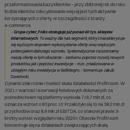
przeformatowania bazy klientów – przy zbliżonej rok do roku
liczbie klientów zdecydowanie więcej jest tych aktywnie
korzystających z oferty, w szczególności z branży
e‑commerce.
–
Grupa cyber_Folks obsługuje już ponad 40 tys. sklepów
internetowych
. To ważny dla nas segment, który charakteryzuje
się wyższym stopniem wykorzystania oferty oraz większym
potencjałem dalszego wzrostu. Systematycznie rozszerzamy
naszą ofertę w tym obszarze – zarówno poprzez rozwój nowych
produktów, jak i poprzez inwestycje – m.in. zrealizowana w
ubiegłym roku inwestycja w SellIntegro.
– komentuje Jakub
Dwernicki.
Dynamicznie rośnie również skala działalności Profitroom. W
2021 r. wartość rezerwacji hotelowych dokonanych za
pośrednictwem tej platformy wyniosła 716,7 mln zł, co
oznacza wzrost o 60 proc. r/r. Przełożyło się to na 38,2 mln zł
przychodów oraz 8,9 mln zł EBITDA, co stanowi prawie 3-
krotny wzrost względem roku 2020 r. Obecnie Profitroom
koncentruje się na działaniach zwiększających skalę