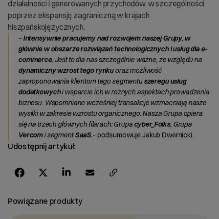
działalności i generowanych przychodów, w szczególności
poprzez ekspansję zagraniczną w krajach
hiszpańskojęzycznych.
– Intensywnie pracujemy nad rozwojem naszej Grupy, w
głównie w obszarze rozwiązań technologicznych i usług dla e-
commerce.
Jest to dla nas szczególnie ważne, ze względu na
dynamiczny wzrost tego rynku
oraz możliwość
zaproponowania klientom tego segmentu
szeregu usług
dodatkowych
i wsparcie ich w rożnych aspektach prowadzenia
biznesu. Wspomniane wcześniej transakcje wzmacniają nasze
wysiłki w zakresie wzrostu organicznego. Nasza Grupa opiera
się na trzech głównych filarach: Grupa
cyber_Folks
, Grupa
Vercom
i segment
SaaS.
– podsumowuje Jakub Dwernicki.
Udostępnij artykuł:
Powiązane produkty