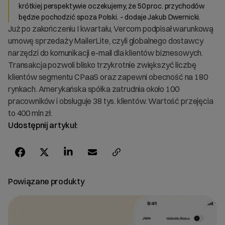
krótkiej perspektywie oczekujemy, że 50 proc. przychodów
będzie pochodzić spoza Polski. – dodaje Jakub Dwernicki.
Już po zakończeniu I kwartału, Vercom podpisał warunkową
umowę sprzedaży MailerLite, czyli globalnego dostawcy
narzędzi do komunikacji e-mail dla klientów biznesowych.
Transakcja pozwoli blisko trzykrotnie zwiększyć liczbę
klientów segmentu CPaaS oraz zapewni obecność na 180
rynkach. Amerykańska spółka zatrudnia około 100
pracowników i obsługuje 38 tys. klientów. Wartość przejęcia
to 400 mln zł.
Udostępnij artykuł:
Powiązane produkty