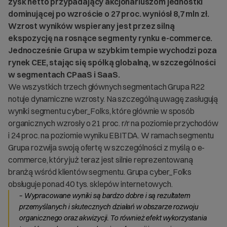
zysk netto przypadający akcjonariuszom jednostki
dominującej po wzroście o 27 proc. wyniósł 8,7 mln zł.
Wzrost wyników wspierany jest przez silną
ekspozycję na rosnące segmenty rynku e-commerce.
Jednocześnie Grupa w szybkim tempie wychodzi poza
rynek CEE, stając się spółką globalną, w szczególności
w segmentach CPaaS i SaaS.
We wszystkich trzech głównych segmentach Grupa R22
notuje dynamiczne wzrosty. Na szczególną uwagę zasługują
wyniki segmentu cyber_Folks, które głównie w sposób
organicznych wzrosły o 21 proc. r/r na poziomie przychodów
i 24 proc. na poziomie wyniku EBITDA. W ramach segmentu
Grupa rozwija swoją ofertę w szczególności z myślą o e-
commerce, który już teraz jest silnie reprezentowaną
branżą wśród klientów segmentu. Grupa cyber_Folks
obsługuje ponad 40 tys. sklepów internetowych.
– Wypracowane wyniki są bardzo dobre i są rezultatem
przemyślanych i skutecznych działań w obszarze rozwoju
organicznego oraz akwizycji. To również efekt wykorzystania