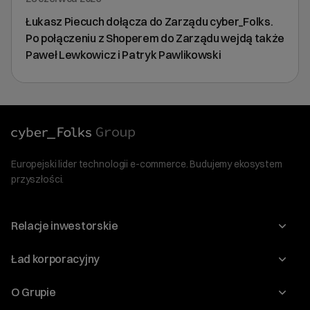
Łukasz Piecuch dołącza do Zarządu cyber_Folks.
Po połączeniu z Shoperem do Zarządu wejdą także
Paweł Lewkowicz i Patryk Pawlikowski
Europejski lider technologii e-commerce. Budujemy ekosystem
przyszłości.
Relacje inwestorskie
Raporty
Ład korporacyjny
Kalendarium
Walne Zgromadzenia
O Grupie