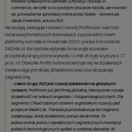
trendów rynkowych w zakresie cyfryzacji i rozwoju e-
commerce, nie tylko w oczywistym obszarze handlu, ale również
np. prowadzenia sprzedaży online przez hotele.
– komentuje
Jakub Dwernicki, prezes R22.
Na uwagę zasługuje również rozwój Profitroom, wartość
rezerwacji hotelowych dokonanych za pośrednictwem
platformy wzrosła w I kwartale 2022 r. ponad 3-krotnie do
340 mln zł. Korzystnie wpłynęło to na wypracowane
przychody Grupy, które wyniosły 11 mln zł i były wyższe o 77
proc. r/r. Obecnie Profitroom koncentruje się na działaniach
zwiększających skalę działalności poprzez ekspansję
zagraniczną.
–
Celem Grupy R22 jest rozwój działalności na globalnych
rynkach.
Profitroom już jest firmą globalną, intensywnie rozwija
działalność na rynkach angielsko- i hiszpańskojęzycznych. Dla
segmentu CPaaS istotnym krokiem w globalnym rozwoju jest
przejecie MailerLite. Transakcja przeskalowuje ten segment,
zwiększając skalę działalności ponad dwukrotnie. To
jednocześnie jedna z największych zagranicznych inwestycji
polskich technologicznych spółek w ostatniej dekadzie
. W