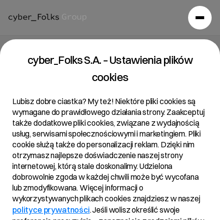
cyber_Folks S.A. – Ustawienia plików
cookies
Lubisz dobre ciastka? My też! Niektóre pliki cookies są
wymagane do prawidłowego działania strony. Zaakceptuj
także dodatkowe pliki cookies, związane z wydajnością
usług, serwisami społecznościowymi i marketingiem. Pliki
cookie służą także do personalizacji reklam. Dzięki nim
otrzymasz najlepsze doświadczenie naszej strony
internetowej, którą stale doskonalimy. Udzielona
dobrowolnie zgoda w każdej chwili może być wycofana
lub zmodyfikowana. Więcej informacji o
wykorzystywanych plikach cookies znajdziesz w naszej
polityce prywatności
. Jeśli wolisz określić swoje
Aktualności
/
2022
/
Ponad 20-proc. wzrost wyników R22 w…