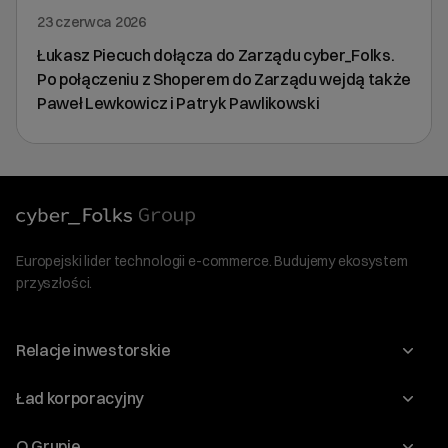
23 czerwca 2026
Łukasz Piecuch dołącza do Zarządu cyber_Folks.
Po połączeniu z Shoperem do Zarządu wejdą także
Paweł Lewkowicz i Patryk Pawlikowski
Europejski lider technologii e-commerce. Budujemy ekosystem
przyszłości.
Relacje inwestorskie
Raporty
Ład korporacyjny
Kalendarium
Walne Zgromadzenia
O Grupie