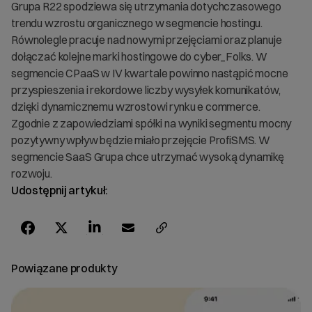
Grupa R22 spodziewa się utrzymania dotychczasowego
trendu wzrostu organicznego w segmencie hostingu.
Równolegle pracuje nad nowymi przejęciami oraz planuje
dołączać kolejne marki hostingowe do cyber_Folks. W
segmencie CPaaS w IV kwartale powinno nastąpić mocne
przyspieszenia i rekordowe liczby wysyłek komunikatów,
dzięki dynamicznemu wzrostowi rynku e commerce.
Zgodnie z zapowiedziami spółki na wyniki segmentu mocny
pozytywny wpływ będzie miało przejęcie ProfiSMS. W
segmencie SaaS Grupa chce utrzymać wysoką dynamikę
rozwoju.
Udostępnij artykuł:
Powiązane produkty