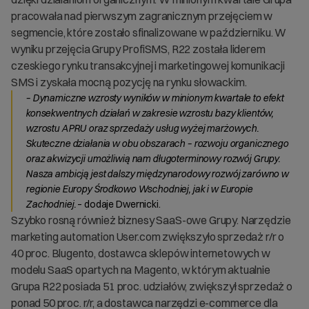
pracowała nad pierwszym zagranicznym przejęciem w
segmencie, które zostało sfinalizowane w październiku. W
wyniku przejęcia Grupy ProfiSMS, R22 została liderem
czeskiego rynku transakcyjnej i marketingowej komunikacji
SMS i zyskała mocną pozycję na rynku słowackim.
– Dynamiczne wzrosty wyników w minionym kwartale to efekt
konsekwentnych działań w zakresie wzrostu bazy klientów,
wzrostu APRU oraz sprzedaży usług wyżej marżowych.
Skuteczne działania w obu obszarach – rozwoju organicznego
oraz akwizycji umożliwią nam długoterminowy rozwój Grupy.
Nasza ambicją jest dalszy międzynarodowy rozwój zarówno w
regionie Europy Środkowo Wschodniej, jak i w Europie
Zachodniej.
– dodaje Dwernicki.
Szybko rosną również biznesy SaaS-owe Grupy. Narzędzie
marketing automation User.com zwiększyło sprzedaż r/r o
40 proc. Blugento, dostawca sklepów internetowych w
modelu SaaS opartych na Magento, w którym aktualnie
Grupa R22 posiada 51 proc. udziałów, zwiększył sprzedaż o
ponad 50 proc. r/r, a dostawca narzędzi e-commerce dla