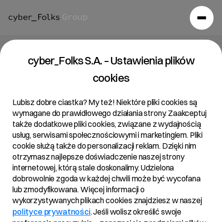
cyber_Folks S.A. – Ustawienia plików
cookies
Lubisz dobre ciastka? My też! Niektóre pliki cookies są
wymagane do prawidłowego działania strony. Zaakceptuj
także dodatkowe pliki cookies, związane z wydajnością
usług, serwisami społecznościowymi i marketingiem. Pliki
cookie służą także do personalizacji reklam. Dzięki nim
otrzymasz najlepsze doświadczenie naszej strony
internetowej, którą stale doskonalimy. Udzielona
dobrowolnie zgoda w każdej chwili może być wycofana
lub zmodyfikowana. Więcej informacji o
wykorzystywanych plikach cookies znajdziesz w naszej
polityce prywatności
. Jeśli wolisz określić swoje
Aktualności
/
2020
/
Ponad 100 proc. wzrostu zysku netto