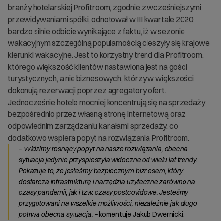
branży hotelarskiej Profitroom, zgodnie z wcześniejszymi
przewidywaniami spółki, odnotował w III kwartale 2020
bardzo silnie odbicie wynikające z faktu, iż w sezonie
wakacyjnym szczególną popularnością cieszyły się krajowe
kierunki wakacyjne. Jest to korzystny trend dla Profitroom,
którego większość klientów nastawiona jest na gości
turystycznych, a nie biznesowych, którzy w większości
dokonują rezerwacji poprzez agregatory ofert.
Jednocześnie hotele mocniej koncentrują się na sprzedaży
bezpośrednio przez własną stronę internetową oraz
odpowiednim zarządzaniu kanałami sprzedaży, co
dodatkowo wspiera popyt na rozwiązania Profitroom.
– Widzimy rosnący popyt na nasze rozwiązania, obecna
sytuacja jedynie przyspieszyła widoczne od wielu lat trendy.
Pokazuje to, że jesteśmy bezpiecznym biznesem, który
dostarcza infrastrukturę i narzędzia użyteczne zarówno na
czasy pandemii, jak i tzw. czasy postcovidowe. Jesteśmy
przygotowani na wszelkie możliwości, niezależnie jak długo
potrwa obecna sytuacja. –
komentuje Jakub Dwernicki.