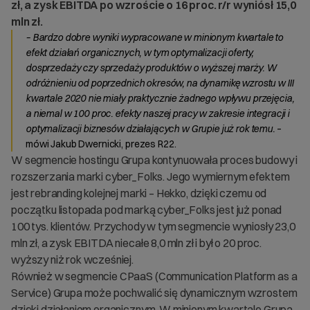
zł, a zysk EBITDA po wzroście o 16 proc. r/r wyniósł 15,0
mln zł.
– Bardzo dobre wyniki wypracowane w minionym kwartale to
efekt działań organicznych, w tym optymalizacji oferty,
dosprzedaży czy sprzedaży produktów o wyższej marży. W
odróżnieniu od poprzednich okresów, na dynamikę wzrostu w III
kwartale 2020 nie miały praktycznie żadnego wpływu przejęcia,
a niemal w 100 proc. efekty naszej pracy w zakresie integracji i
optymalizacji biznesów działających w Grupie już rok temu.
–
mówi Jakub Dwernicki, prezes R22.
W segmencie hostingu Grupa kontynuowała proces budowy i
rozszerzania marki cyber_Folks. Jego wymiernym efektem
jest rebranding kolejnej marki – Hekko, dzięki czemu od
początku listopada pod marką cyber_Folks jest już ponad
100 tys. klientów. Przychody w tym segmencie wyniosły 23,0
mln zł, a zysk EBITDA niecałe 8,0 mln zł i był o 20 proc.
wyższy niż rok wcześniej.
Również w segmencie CPaaS (Communication Platform as a
Service) Grupa może pochwalić się dynamicznym wzrostem
dzięki działaniom organicznym. W minionym kwartale Grupa