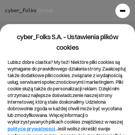
cyber_Folks S.A. – Ustawienia plików
cookies
Lubisz dobre ciastka? My też! Niektóre pliki cookies są
wymagane do prawidłowego działania strony. Zaakceptuj
także dodatkowe pliki cookies, związane z wydajnością
usług, serwisami społecznościowymi i marketingiem. Pliki
cookie służą także do personalizacji reklam. Dzięki nim
otrzymasz najlepsze doświadczenie naszej strony
internetowej, którą stale doskonalimy. Udzielona
dobrowolnie zgoda w każdej chwili może być wycofana
lub zmodyfikowana. Więcej informacji o
wykorzystywanych plikach cookies znajdziesz w naszej
polityce prywatności
. Jeśli wolisz określić swoje
Aktualności
/
2020
/
Konferencja wynikowa Q3 2020