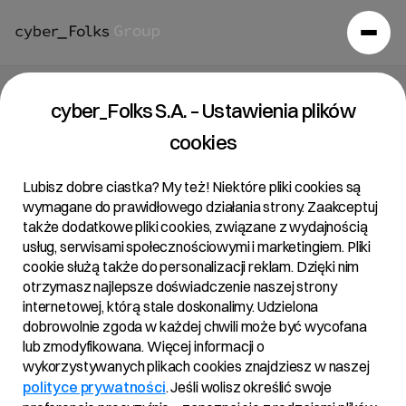
cyber_Folks S.A. – Ustawienia plików
cookies
Lubisz dobre ciastka? My też! Niektóre pliki cookies są
wymagane do prawidłowego działania strony. Zaakceptuj
także dodatkowe pliki cookies, związane z wydajnością
usług, serwisami społecznościowymi i marketingiem. Pliki
cookie służą także do personalizacji reklam. Dzięki nim
otrzymasz najlepsze doświadczenie naszej strony
internetowej, którą stale doskonalimy. Udzielona
dobrowolnie zgoda w każdej chwili może być wycofana
lub zmodyfikowana. Więcej informacji o
wykorzystywanych plikach cookies znajdziesz w naszej
polityce prywatności
. Jeśli wolisz określić swoje
Aktualności
/
2021
/
Konferencja wynikowa Q1 2021