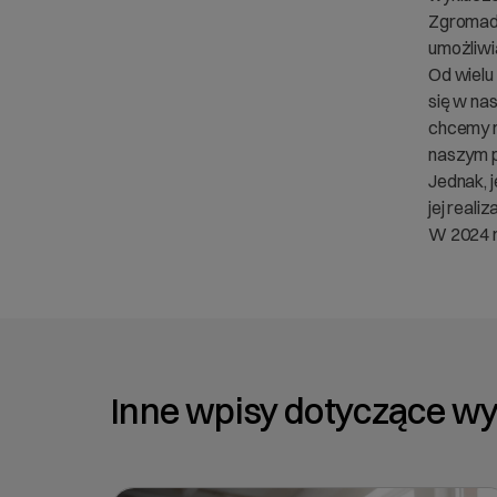
Zgromadz
umożliwia
Od wielu
się w na
chcemy m
naszym pr
Jednak, 
jej reali
W 2024 r
Inne wpisy dotyczące w