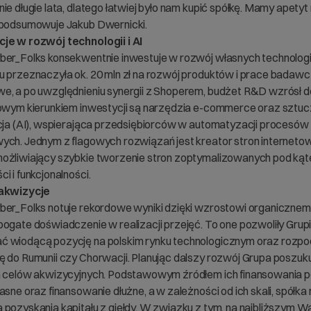
ie długie lata, dlatego łatwiej było nam kupić spółkę. Mamy apetyt
 podsumowuje Jakub Dwernicki.
je w rozwój technologii i AI
ber_Folks konsekwentnie inwestuje w rozwój własnych technologi
u przeznaczyła ok. 20 mln zł na rozwój produktów i prace badaw
e, a po uwzględnieniu synergii z Shoperem, budżet R&D wzrósł d
zowym kierunkiem inwestycji są narzędzia e-commerce oraz sztu
ncja (AI), wspierająca przedsiębiorców w automatyzacji procesów
ych. Jednym z flagowych rozwiązań jest kreator stron interneto
ożliwiający szybkie tworzenie stron zoptymalizowanych pod ką
i i funkcjonalności.
 akwizycje
ber_Folks notuje rekordowe wyniki dzięki wzrostowi organicznemu
bogate doświadczenie w realizacji przejęć. To one pozwoliły Grup
 wiodącą pozycję na polskim rynku technologicznym oraz rozp
ę do Rumunii czy Chorwacji. Planując dalszy rozwój Grupa poszuk
h celów akwizycyjnych. Podstawowym źródłem ich finansowania 
asne oraz finansowanie dłużne, a w zależności od ich skali, spółka 
 pozyskania kapitału z giełdy. W związku z tym, na najbliższym 