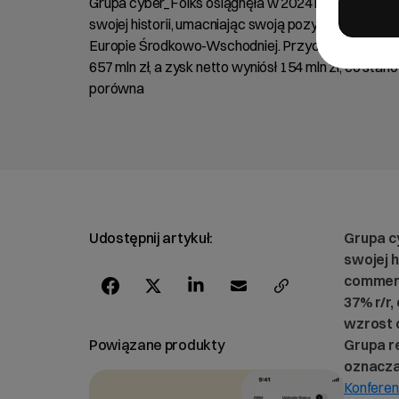
Grupa cyber_Folks osiągnęła w 2024 roku najwyżs
swojej historii, umacniając swoją pozycję jako lid
Europie Środkowo-Wschodniej. Przychody netto wzr
657 mln zł, a zysk netto wyniósł 154 mln zł, co sta
porówna
Udostępnij artykuł:
Grupa c
swojej h
commerc
37% r/r,
wzrost 
Powiązane produkty
Grupa r
oznacza
Konferen