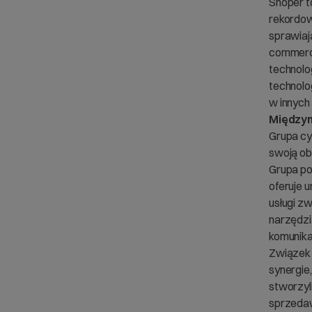
Shoper t
rekordow
sprawiaj
commerce
technolo
technolo
w innych
Międzyn
Grupa cy
swoją ob
Grupa po
oferuje 
usługi z
narzędzi
komunika
Związek 
synergie,
stworzyl
sprzedaw