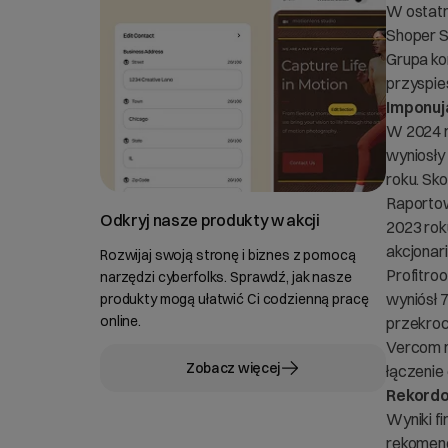
W ostatn
Shoper S
Grupa ko
przyspie
Imponuj
W 2024 r
wyniosły
roku. Sk
Raportow
Odkryj nasze produkty w akcji
2023 rok
akcjonar
Rozwijaj swoją stronę i biznes z pomocą
Profitro
narzędzi cyberfolks. Sprawdź, jak nasze
wyniósł 7
produkty mogą ułatwić Ci codzienną pracę
online.
przekroc
Vercom n
Zobacz więcej
łączenie 
Rekordo
Wyniki f
rekomend