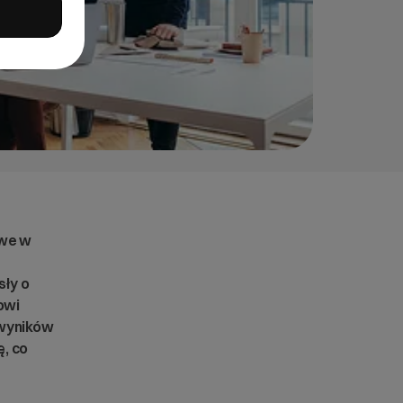
owe w
ły o
nowi
 wyników
, co