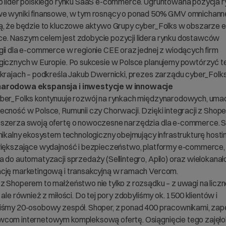
o lider polskiego rynku SaaS e-commerce. Ugruntowana pozycja r
e wyniki finansowe, w tym rosnący o ponad 50% GMV omnichanne
ą, że będzie to kluczowe aktywo Grupy cyber_Folks w obszarze e
. Naszym celem jest zdobycie pozycji lidera rynku dostawców
gii dla e-commerce w regionie CEE oraz jednej z wiodących firm
gicznych w Europie. Po sukcesie w Polsce planujemy powtórzyć t
 krajach – podkreśla Jakub Dwernicki, prezes zarządu cyber_Folks
arodowa ekspansja i inwestycje w innowacje
ber_Folks kontynuuje rozwój na rynkach międzynarodowych, uma
ecność w Polsce, Rumunii czy Chorwacji. Dzięki integracji z Shop
szerza swoją ofertę o nowoczesne narzędzia dla e-commerce. S
unikalny ekosystem technologiczny obejmujący infrastrukturę host
większające wydajność i bezpieczeństwo, platformy e-commerce,
a do automatyzacji sprzedaży (Sellintegro, Apilo) oraz wielokana
cję marketingową i transakcyjną w ramach Vercom.
z Shoperem to małżeństwo nie tylko z rozsądku – z uwagi na licz
 ale również z miłości. Do tej pory zdobyliśmy ok. 1500 klientów i
iśmy 20-osobowy zespół. Shoper, z ponad 400 pracownikami, za
com internetowym kompleksową ofertę. Osiągnięcie tego zajęł