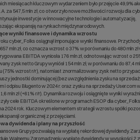
ich miesiącach kluczowym wydarzeniem było przejęcie 49,9% akc
.A. za 547,5 mln zł, co otworzyło nowe możliwości rozwoju dla cyb
ntynuuje inwestycje w innowacyjne technologie i automatyzację,
szając ekspansję na rynkach międzynarodowych.
ące wyniki finansowe i dynamika wzrostu
oku cyber_Folks osiągnął imponujące wyniki finansowe. Przychod
 657 mln zł, co oznacza wzrost o 37% w porównaniu do 480 mln zł
orygowana EBITDA wyniosła 176 mln zł, odnotowując wzrost o 25% 
any zysk netto Grupy wyniósł 154 mln zł, w porównaniu do 87,4 ml
u (75% wzrost r/r), natomiast znormalizowany zysk netto przypa
iuszy jednostki dominującej (bez uwzględnienia zysku na sprzeda
om i odpisu Blugento w 2024 r. oraz zysku na sprzedaży User.com w
1,6 mln zł (+61% r/r). Dynamika rozwoju i osiągnięte wyniki wyraźn
zyły cele EBITDA określone w programach ESOP dla cyber_Folks 
a 2024 rok. Kluczowym elementem strategii wzrostu spółki pozo
ekspansji organicznej z przejęciami.
wa dywidenda i plany na przyszłość
inansowe Grupy pozwalają na wypłatę rekordowej dywidendy. Zar
uje Walnemu Zgromadzeniu wypłatę dywidendy w wysokości 2 zł