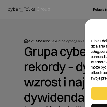
Relacje 
Lubisz do
Aktualności
/
2025
/
Grupa cyber_Folks bije rekordy –
Grupa cyber_Fol
działania
usług, se
personali
rekordy – dyna
interneto
może być 
plikach c
wzrost i najwy
swoje pref
dywidenda!