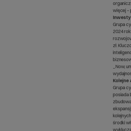
organiczn
więcej –
Inwestyc
Grupa cy
2024 rok
rozwojow
zł. Kluc
intelige
biznesow
_Now, um
wydajnośc
Kolejne
Grupa cy
posiada 
zbudować
ekspansj
kolejnyc
środki wł
wyklucza