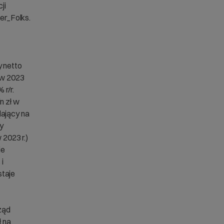
ji
er_Folks.
y netto
 w 2023
r/r.
n zł w
dający na
ży
 2023 r.)
ie
i
staje
ząd
 na