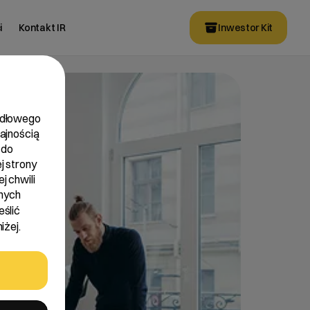
i
Kontakt IR
Inwestor Kit
widłowego
dajnością
 do
j strony
j chwili
nych
eślić
iżej.