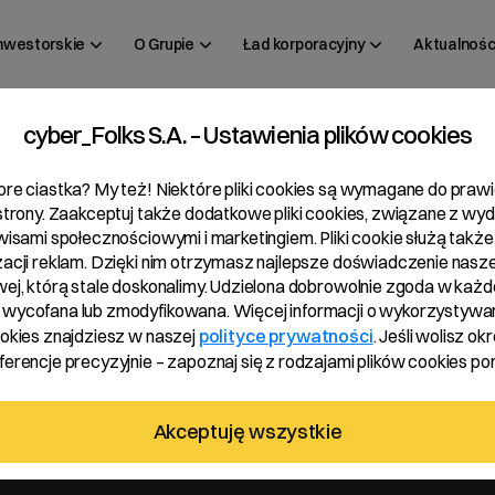
inwestorskie
O Grupie
Ład korporacyjny
Aktualnośc
cyber_Folks S.A. – Ustawienia plików cookies
bre ciastka? My też! Niektóre pliki cookies są wymagane do pra
 dynamiczny…
ks bije
 strony. Zaakceptuj także dodatkowe pliki cookies, związane z wy
rwisami społecznościowymi i marketingiem. Pliki cookie służą także
zacji reklam. Dzięki nim otrzymasz najlepsze doświadczenie nasze
miczny
wej, którą stale doskonalimy. Udzielona dobrowolnie zgoda w każde
wycofana lub zmodyfikowana. Więcej informacji o wykorzystywa
ookies znajdziesz w naszej
polityce prywatności
. Jeśli wolisz okr
ższa
erencje precyzyjnie – zapoznaj się z rodzajami plików cookies pon
Akceptuję wszystkie