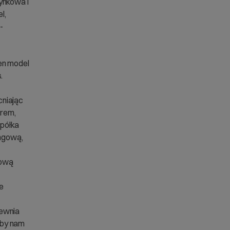
ynkowa i
l,
-
en model
.
cniając
erem,
półka
ingową,
łową
ne
pewnia
oby nam