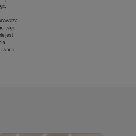
go,
 sprawdza
ie, więc
ie jest
ia.
żliwość