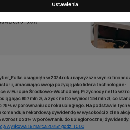
ze wyniki finansowe w
Ustawienia
era technologii e-commerce w
osły o 37% r/r, osiągając
nowi wzrost o 75% w
yber_Folks osiągnęła w 2024 roku najwyższe wyniki finans
istorii, umacniając swoją pozycję jako lidera technologii e-
e w Europie Środkowo-Wschodniej. Przychody netto wzros
 osiągając 657 mln zł, a zysk netto wyniósł 154 mln zł, co sta
o 75% w porównaniu do roku ubiegłego. Na podstawie tych
ekomenduje rekordową dywidendę w wysokości 2 zł na akcję
 wzrost o 33% w porównaniu do ubiegłorocznej dywidendy.
cja wynikowa 19 marca 2025 r. godz. 10:00