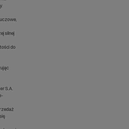
y.
kluczowe,
j silnej
tości do
zując
er S.A.
e-
przedaż
się