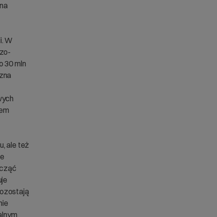
 na
i. W
czo-
o 30 mln
czna
wych
tem
, ale też
ie
ocząć
uje
pozostają
nie
Walnym