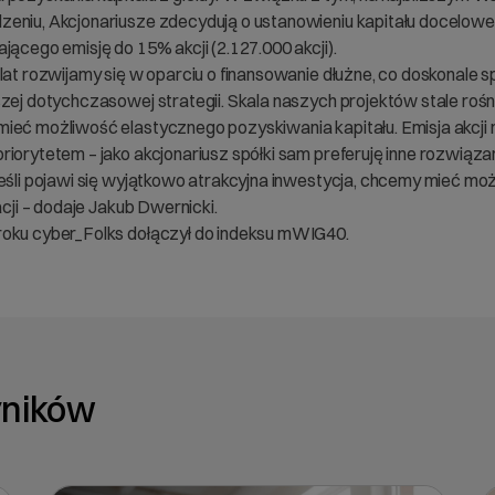
eniu, Akcjonariusze zdecydują o ustanowieniu kapitału docelowe
jącego emisję do 15% akcji (2.127.000 akcji).
 lat rozwijamy się w oparciu o finansowanie dłużne, co doskonale
szej dotychczasowej strategii. Skala naszych projektów stale rośn
ieć możliwość elastycznego pozyskiwania kapitału. Emisja akcji n
iorytetem – jako akcjonariusz spółki sam preferuję inne rozwiązan
jeśli pojawi się wyjątkowo atrakcyjna inwestycja, chcemy mieć mo
zacji – dodaje Jakub Dwernicki.
oku cyber_Folks dołączył do indeksu mWIG40.
yników