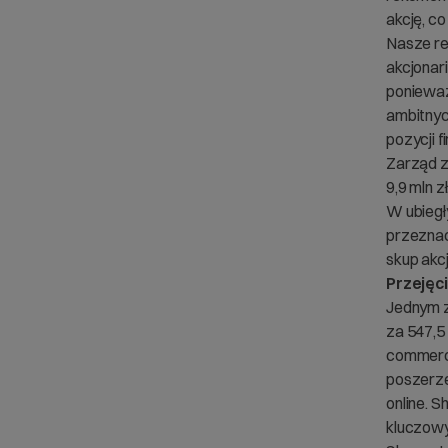
akcję, c
Nasze re
akcjonar
ponieważ
ambitnyc
pozycji f
Zarząd z
9,9 mln zł
W ubiegł
przeznac
skup akcj
Przejęc
Jednym z
za 547,5
commerce
poszerze
online. S
kluczowy