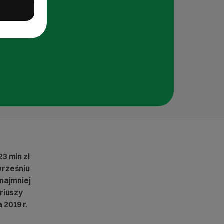
3 mln zł
wrześniu
najmniej
riuszy
2019 r.