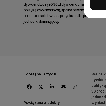
dywidendy, czyli 0,30 zł dywidendy na akcję. Zgodn
polityką dywidendową, spółka będzie wypłacać akc
proc. skonsolidowanego zysku netto przypadające
jednostki dominującej.
Udostępnij artykuł:
Walne Z
dywidend
polityk
30 proc
jednost
Powiązane produkty
wyniósł 