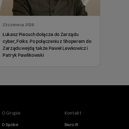
23 czerwca 2026
Łukasz Piecuch dołącza do Zarządu
cyber_Folks. Po połączeniu z Shoperem do
Zarządu wejdą także Paweł Lewkowicz i
Patryk Pawlikowski
O Grupie
Kontakt
O Spółce
Biuro IR