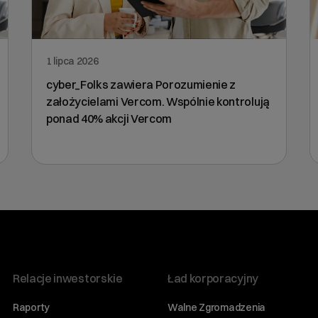
1 lipca 2026
cyber_Folks zawiera Porozumienie z
założycielami Vercom. Wspólnie kontrolują
ponad 40% akcji Vercom
Relacje inwestorskie
Ład korporacyjny
Raporty
Walne Zgromadzenia