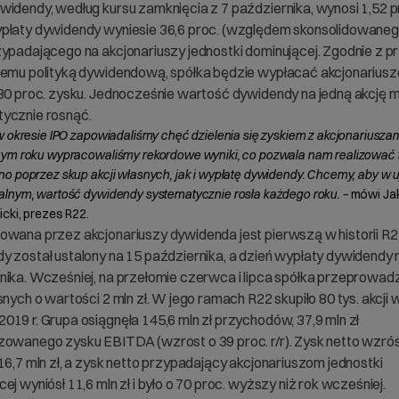
widendy, według kursu zamknięcia z 7 października, wynosi 1,52 pr
płaty dywidendy wyniesie 36,6 proc. (względem skonsolidowane
zypadającego na akcjonariuszy jednostki dominującej. Zgodnie z p
temu polityką dywidendową, spółka będzie wypłacać akcjonarius
 30 proc. zysku. Jednocześnie wartość dywidendy na jedną akcję 
ycznie rosnąć.
w okresie IPO zapowiadaliśmy chęć dzielenia się zyskiem z akcjonariusza
ym roku wypracowaliśmy rekordowe wyniki, co pozwala nam realizować t
o poprzez skup akcji własnych, jak i wypłatę dywidendy. Chcemy, aby w u
lnym, wartość dywidendy systematycznie rosła każdego roku. –
mówi Ja
cki, prezes R22.
owana przez akcjonariuszy dywidenda jest pierwszą w historii R2
y został ustalony na 15 października, a dzień wypłaty dywidendy 
nika. Wcześniej, na przełomie czerwca i lipca spółka przeprowadz
snych o wartości 2 mln zł. W jego ramach R22 skupiło 80 tys. akcji 
019 r. Grupa osiągnęła 145,6 mln zł przychodów, 37,9 mln zł
zowanego zysku EBITDA (wzrost o 39 proc. r/r). Zysk netto wzrós
16,7 mln zł, a zysk netto przypadający akcjonariuszom jednostki
ej wyniósł 11,6 mln zł i było o 70 proc. wyższy niż rok wcześniej.