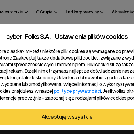
inwestorskie
O Grupie
Ład korporacyjny
Aktualnośc
cyber_Folks S.A. – Ustawienia plików cookies
bre ciastka? My też! Niektóre pliki cookies są wymagane do pra
 strony. Zaakceptuj także dodatkowe pliki cookies, związane z wy
rwisami społecznościowymi i marketingiem. Pliki cookie służą także
o wypłacie dywidendy
zacji reklam. Dzięki nim otrzymasz najlepsze doświadczenie nasze
R22
wej, którą stale doskonalimy. Udzielona dobrowolnie zgoda w każde
wycofana lub zmodyfikowana. Więcej informacji o wykorzystywa
ookies znajdziesz w naszej
polityce prywatności
. Jeśli wolisz okr
erencje precyzyjnie – zapoznaj się z rodzajami plików cookies pon
dendy
Akceptuję wszystkie
o o wypłacie 4,23 mln zł