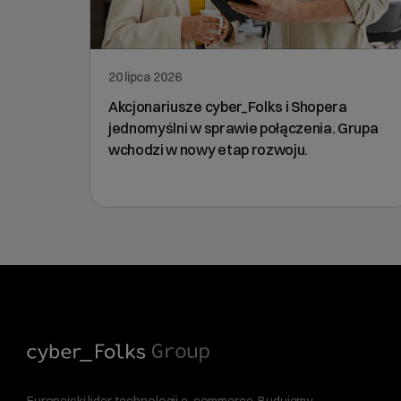
20 lipca 2026
Akcjonariusze cyber_Folks i Shopera
jednomyślni w sprawie połączenia. Grupa
wchodzi w nowy etap rozwoju.
Europejski lider technologii e-commerce. Budujemy