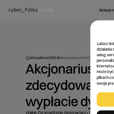
Relacje 
Lubisz do
działania
usług, se
Aktualności
/
2019
/
Akcjonariusze R22 zdecydowali 
personali
Akcjonariusze 
interneto
może być 
plikach c
zdecydowali o
swoje pref
wypłacie dywi
Walne Zgromadzenie Akcjonariuszy R22 zdecydował