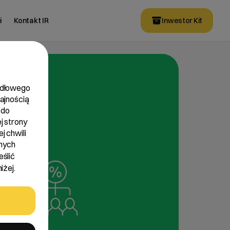
i
Kontakt IR
Inwestor Kit
widłowego
dajnością
 do
j strony
j chwili
nych
eślić
iżej.