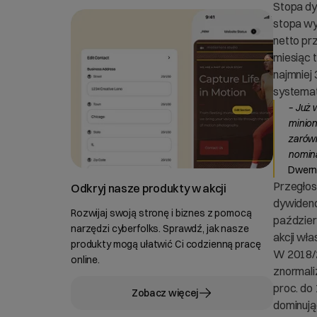
Stopa dy
stopa wy
netto pr
miesiąc 
najmniej
systemat
– Już 
minion
zarówn
nomina
Dwerni
Przegłos
Odkryj nasze produkty w akcji
dywidend
Rozwijaj swoją stronę i biznes z pomocą
paździer
narzędzi cyberfolks. Sprawdź, jak nasze
akcji wła
produkty mogą ułatwić Ci codzienną pracę
W 2018/2
online.
znormali
proc. do 
Zobacz więcej
dominując