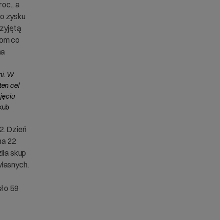
oc., a
go zysku
rzyjętą
zom co
ma
mi. W
en cel
jęciu
kub
2. Dzień
na 22
iła skup
własnych.
ł o 59