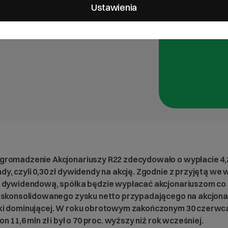
Ustawienia
ie z przyjętą we wrześniu
jonariuszom co najmniej 30
go na akcjonariuszy
gromadzenie Akcjonariuszy R22 zdecydowało o wypłacie 4,2
y, czyli 0,30 zł dywidendy na akcję. Zgodnie z przyjętą we 
ą dywidendową, spółka będzie wypłacać akcjonariuszom co 
. skonsolidowanego zysku netto przypadającego na akcjona
ki dominującej. W roku obrotowym zakończonym 30 czerwca 
on 11,6 mln zł i był o 70 proc. wyższy niż rok wcześniej.