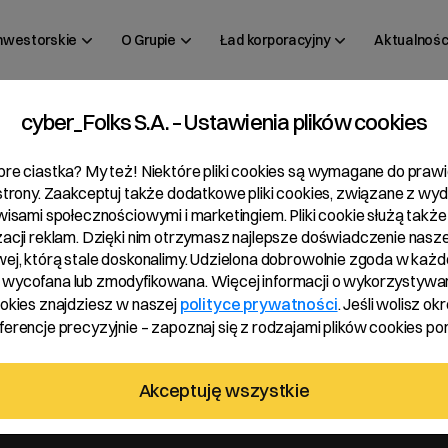
inwestorskie
O Grupie
Ład korporacyjny
Aktualnośc
cyber_Folks S.A. – Ustawienia plików cookies
 13/2021
bre ciastka? My też! Niektóre pliki cookies są wymagane do pra
 strony. Zaakceptuj także dodatkowe pliki cookies, związane z wy
rwisami społecznościowymi i marketingiem. Pliki cookie służą także
zacji reklam. Dzięki nim otrzymasz najlepsze doświadczenie nasze
wej, którą stale doskonalimy. Udzielona dobrowolnie zgoda w każde
wycofana lub zmodyfikowana. Więcej informacji o wykorzystywa
ookies znajdziesz w naszej
polityce prywatności
. Jeśli wolisz okr
erencje precyzyjnie – zapoznaj się z rodzajami plików cookies pon
 R22 S.A.
Akceptuję wszystkie