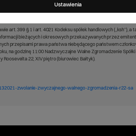
je bieżące i okresowe
Ustawienia
ie art. 399 § 1 i art. 4021 Kodeksu spółek handlowych („ksh”), a 
informacji bieżących i okresowych przekazywanych przez emit
ych przepisami prawa państwa niebędącego państwem członkowsk
1 roku, na godzinę 11:00 Nadzwyczajne Walne Zgromadzenie Spółki
icy Roosevelta 22, XIV piętro (biurowiec Bałtyk).
-sa-132021-zwolanie-zwyczajnego-walnego-zgromadzenia-r22-sa