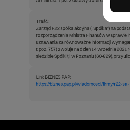
Art. 56 ust. 1 pkt 2 Ustawy o ofercie – informac
Treść:
Zarząd R22 spółka akcyjna („Spółka”) na podstaw
rozporządzenia Ministra Finansów w sprawie 
uznawania za równoważne informacji wymagan
r. poz. 757) zwołuje na dzień 14 września 202
siedzibie Spółki tj. w Poznaniu (60-829), przy ul
Link BIZNES PAP:
https://biznes.pap.pl/wiadomosci/firmy/r22