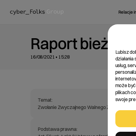
Relacje 
Raport bieżący
Lubisz do
16/08/2021 • 15:28
działania
usług, se
personali
interneto
może być 
plikach c
swoje pref
Temat:
Zwołanie Zwyczajnego Walnego Zgromadzenia
Podstawa prawna: