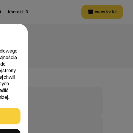
i
Kontakt IR
Inwestor Kit
widłowego
dajnością
 do
j strony
j chwili
nych
eślić
iżej.