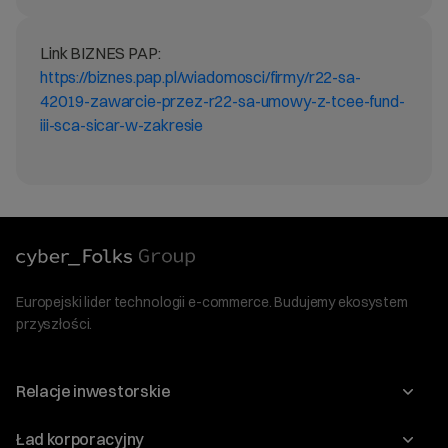
Link BIZNES PAP:
https://biznes.pap.pl/wiadomosci/firmy/r22-sa-
42019-zawarcie-przez-r22-sa-umowy-z-tcee-fund-
iii-sca-sicar-w-zakresie
Europejski lider technologii e-commerce. Budujemy ekosystem
przyszłości.
Relacje inwestorskie
Raporty
Ład korporacyjny