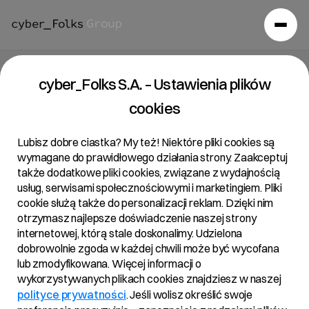
Raport bieżący 04/2019
cyber_Folks S.A. – Ustawienia plików
cookies
15/03/2019 • 12:06
Lubisz dobre ciastka? My też! Niektóre pliki cookies są
wymagane do prawidłowego działania strony. Zaakceptuj
także dodatkowe pliki cookies, związane z wydajnością
Temat:
usług, serwisami społecznościowymi i marketingiem. Pliki
Zawarcie przez R22 S.A. umowy z TCEE Fund III
cookie służą także do personalizacji reklam. Dzięki nim
otrzymasz najlepsze doświadczenie naszej strony
S.C.A. Sicar w zakresie sprzedaży przez TCEE Fund
internetowej, którą stale doskonalimy. Udzielona
III S.C.A. akcji spółki zależnej od R22 S.A., tj. akcji spółki
dobrowolnie zgoda w każdej chwili może być wycofana
H88 S.A.
lub zmodyfikowana. Więcej informacji o
wykorzystywanych plikach cookies znajdziesz w naszej
polityce prywatności
. Jeśli wolisz określić swoje
Treść: