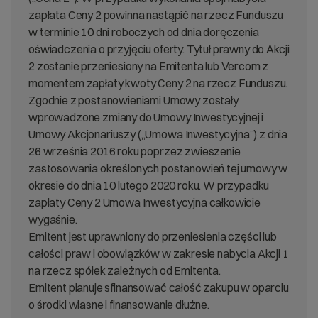
zapłata Ceny 2 powinna nastąpić na rzecz Funduszu
w terminie 10 dni roboczych od dnia doręczenia
oświadczenia o przyjęciu oferty. Tytuł prawny do Akcji
2 zostanie przeniesiony na Emitenta lub Vercom z
momentem zapłaty kwoty Ceny 2 na rzecz Funduszu.
Zgodnie z postanowieniami Umowy zostały
wprowadzone zmiany do Umowy Inwestycyjnej i
Umowy Akcjonariuszy („Umowa Inwestycyjna”) z dnia
26 września 2016 roku poprzez zwieszenie
zastosowania określonych postanowień tej umowy w
okresie do dnia 10 lutego 2020 roku. W przypadku
zapłaty Ceny 2 Umowa Inwestycyjna całkowicie
wygaśnie.
Emitent jest uprawniony do przeniesienia części lub
całości praw i obowiązków w zakresie nabycia Akcji 1
na rzecz spółek zależnych od Emitenta.
Emitent planuje sfinansować całość zakupu w oparciu
o środki własne i finansowanie dłużne.