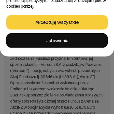
preferencje precyzyjnie – zapoznaj się z rodzajami plików
Na dzień zawarcia umowy Emitent posiada 71,52 %
cookies poniżej.
akcji i głosów w spółce H88 S.A. (nie wliczając akcji
własnych spółki H88 S.A.).
Na podstawie Umowy Emitent kupi 30.647 akcji H88
Akceptuję wszystkie
S.A. („Akcje 1”) za cenę w kwocie 6.816.516,70 Euro
(„Cena 1”), przy czym zapłata Ceny 1 powinna
nastąpić w terminie do dnia 30 czerwca 2019 roku.
Ustawienia
Tytuł prawny do Akcji 1 zostanie przeniesiony na
Spółkę z momentem zapłaty kwoty Ceny 1.
Jednocześnie Fundusz przyznał Emitentowi i jej
spółce zależnej – Vercom S.A. z siedzibą w Poznaniu
(„Vercom”) – opcję nabycia wszystkich pozostałych
Akcji Funduszu tj. 30.646 akcji H88 S.A. („Akcje 2”).
Opcja nabycia może zostać wykonana przez
Emitenta lub Vercom w okresie do dnia 10 lutego
2020 roku poprzez złożenie oświadczenia o przyjęciu
oferty sprzedaży złożonej przez Fundusz. Cena za
Akcje 2 w opcji nabycia wynosi 6.816.516,70 Euro
(„Cena 2”). W przypadku wykonania opcji nabycia