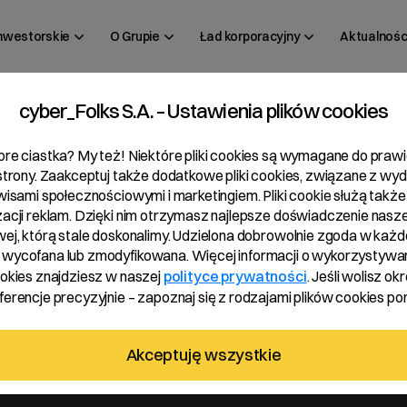
inwestorskie
O Grupie
Ład korporacyjny
Aktualnośc
cyber_Folks S.A. – Ustawienia plików cookies
bre ciastka? My też! Niektóre pliki cookies są wymagane do pra
Relacje inwestorskie
Ład korporacyjny
 strony. Zaakceptuj także dodatkowe pliki cookies, związane z wy
rwisami społecznościowymi i marketingiem. Pliki cookie służą także
Raporty
Walne Zgromadzenia
zacji reklam. Dzięki nim otrzymasz najlepsze doświadczenie nasze
Kalendarium
Dywidenda
wej, którą stale doskonalimy. Udzielona dobrowolnie zgoda w każde
wycofana lub zmodyfikowana. Więcej informacji o wykorzystywa
Dobre Praktyki
ookies znajdziesz w naszej
polityce prywatności
. Jeśli wolisz okr
Dokumenty
erencje precyzyjnie – zapoznaj się z rodzajami plików cookies pon
Akceptuję wszystkie