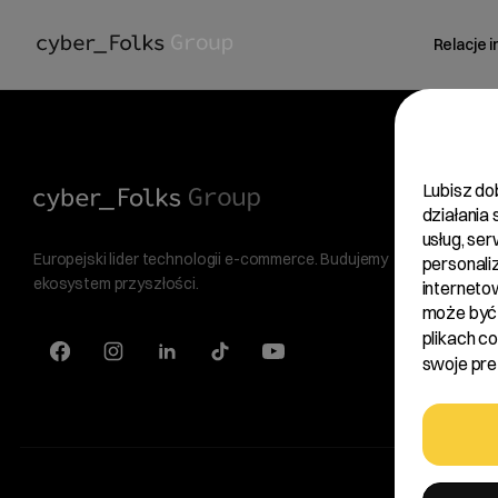
Relacje 
Lubisz do
działania
usług, se
Europejski lider technologii e-commerce. Budujemy
personali
ekosystem przyszłości.
interneto
może być 
plikach c
swoje pref