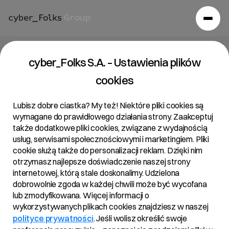
cyber_Folks S.A. – Ustawienia plików
cookies
Lubisz dobre ciastka? My też! Niektóre pliki cookies są
wymagane do prawidłowego działania strony. Zaakceptuj
także dodatkowe pliki cookies, związane z wydajnością
usług, serwisami społecznościowymi i marketingiem. Pliki
cookie służą także do personalizacji reklam. Dzięki nim
otrzymasz najlepsze doświadczenie naszej strony
internetowej, którą stale doskonalimy. Udzielona
dobrowolnie zgoda w każdej chwili może być wycofana
lub zmodyfikowana. Więcej informacji o
wykorzystywanych plikach cookies znajdziesz w naszej
polityce prywatności
. Jeśli wolisz określić swoje
Aktualności
/
2026
/
cyber_Folks i Shoper łączą siły i…