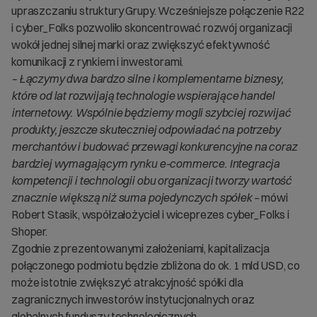
upraszczaniu struktury Grupy. Wcześniejsze połączenie R22
i cyber_Folks pozwoliło skoncentrować rozwój organizacji
wokół jednej silnej marki oraz zwiększyć efektywność
komunikacji z rynkiem i inwestorami.
– Łączymy dwa bardzo silne i komplementarne biznesy,
które od lat rozwijają technologie wspierające handel
internetowy. Wspólnie będziemy mogli szybciej rozwijać
produkty, jeszcze skuteczniej odpowiadać na potrzeby
merchantów i budować przewagi konkurencyjne na coraz
bardziej wymagającym rynku e-commerce. Integracja
kompetencji i technologii obu organizacji tworzy wartość
znacznie większą niż suma pojedynczych spółek
– mówi
Robert Stasik, współzałożyciel i wiceprezes cyber_Folks i
Shoper.
Zgodnie z prezentowanymi założeniami, kapitalizacja
połączonego podmiotu będzie zbliżona do ok. 1 mld USD, co
może istotnie zwiększyć atrakcyjność spółki dla
zagranicznych inwestorów instytucjonalnych oraz
globalnych funduszy technologicznych.