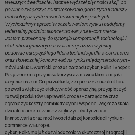
większym free floacie i istotnie wyższej płynności akcji, co
powinno zwiększyć zainteresowanie globalnych funduszy
technologicznych i inwestorów instytucjonalnych.
Wychodzimy naprzeciw oczekiwaniom rynku i budujemy
jeden silny podmiot skoncentrowany na e-commerce.
Jestem przekonany, że synergia kompetencji, technologii i
skali obu organizacji pozwoli nam jeszcze szybciej
budować europejskiego lidera technologii dla e-commerce
oraz skuteczniej konkurować na rynku międzynarodowym
–
mówi Jakub Dwernicki, prezes zarządu cyber_Folks i Shoper.
Połączenie ma przynieść korzyści zarówno klientom, jak i
akcjonariuszom. Grupa zakłada, że uproszczona struktura
pozwoli zwiększyć efektywność operacyjną, przyspieszyć
rozwój produktów, usprawnić procesy zarządcze oraz
ograniczyć koszty administracyjne i wspólne. Większa skala
działalności ma również zwiększyć elastyczność
finansowania oraz możliwości dalszej konsolidacji rynku e-
commerce w Europie.
cyber_Folks ma już doświadczenie w skutecznej integracji i