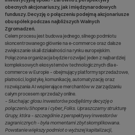
obecnych akcjonariuszy, jak i międzynarodowych
funduszy. Decyzję o połączeniu podejmą akcjonariusze
obu spółek podczas najbliższych Walnych
Zgromadzeń.
Celem procesu jest budowa jednego, silnego podmiotu
skoncentrowanego głównie na e-commerce oraz dalsze
zwiększanie skali działalności na rynku europejskim.
Połączona organizacja będzie rozwijać jeden z najbardziej
kompleksowych ekosystemów technologicznych dla e-
commerce w Europie – obejmujący platformy sprzedażowe,
płatności, logistykę, komunikację, automatyzację oraz
rozwiązania AI wspierające merchantów w zarządzaniu
całym procesem sprzedaży online.
– Słuchając głosu inwestorów podjęliśmy decyzję o
połączeniu Shopera i cyber_Folks. Upraszczamy strukturę
Grupy, która – szczególnie z perspektywy inwestorów
zagranicznych – była momentami zbyt skomplikowana.
Powstanie większy podmiot o wyższej kapitalizacji,