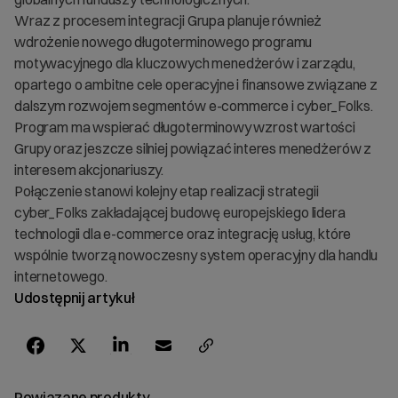
Wraz z procesem integracji Grupa planuje również
wdrożenie nowego długoterminowego programu
motywacyjnego dla kluczowych menedżerów i zarządu,
opartego o ambitne cele operacyjne i finansowe związane z
dalszym rozwojem segmentów e-commerce i cyber_Folks.
Program ma wspierać długoterminowy wzrost wartości
Grupy oraz jeszcze silniej powiązać interes menedżerów z
interesem akcjonariuszy.
Połączenie stanowi kolejny etap realizacji strategii
cyber_Folks zakładającej budowę europejskiego lidera
technologii dla e-commerce oraz integrację usług, które
wspólnie tworzą nowoczesny system operacyjny dla handlu
internetowego.
Udostępnij artykuł
Powiązane produkty