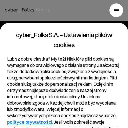
cyber_Folks S.A. – Ustawienia plików
cookies
European leader in e-commerce technology. We are building the
ecosystem of the future.
Lubisz dobre ciastka? My też! Niektóre pliki cookies są
wymagane do prawidłowego działania strony. Zaakceptuj
Investor relations
także dodatkowe pliki cookies, związane z wydajnością
usług, serwisami społecznościowymi i marketingiem. Pliki
Reports
cookie służą także do personalizacji reklam. Dzięki nim
Corporate governance
otrzymasz najlepsze doświadczenie naszej strony
Financial Calendar
General Meetings
internetowej, którą stale doskonalimy. Udzielona
About Group
dobrowolnie zgoda w każdej chwili może być wycofana
Dividend
lub zmodyfikowana. Więcej informacji o
Group History
Contact
wykorzystywanych plikach cookies znajdziesz w naszej
WSE Best Practice Rules
Management Board
polityce prywatności
. Jeśli wolisz określić swoje
IR Office
Corporate Documents