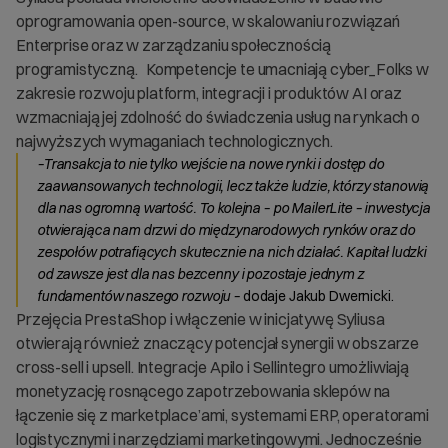
oprogramowania open-source, w skalowaniu rozwiązań
Enterprise oraz w zarządzaniu społecznością
programistyczną. Kompetencje te umacniają cyber_Folks w
zakresie rozwoju platform, integracji i produktów AI oraz
wzmacniają jej zdolność do świadczenia usług na rynkach o
najwyższych wymaganiach technologicznych.
–Transakcja to nie tylko wejście na nowe rynki i dostęp do
zaawansowanych technologii, lecz także ludzie, którzy stanowią
dla nas ogromną wartość. To kolejna – po MailerLite – inwestycja
otwierająca nam drzwi do międzynarodowych rynków oraz do
zespołów potrafiących skutecznie na nich działać. Kapitał ludzki
od zawsze jest dla nas bezcenny i pozostaje jednym z
fundamentów naszego rozwoju –
dodaje Jakub Dwernicki.
Przejęcia PrestaShop i włączenie w inicjatywę Syliusa
otwierają również znaczący potencjał synergii w obszarze
cross-sell i upsell. Integracje Apilo i Sellintegro umożliwiają
monetyzację rosnącego zapotrzebowania sklepów na
łączenie się z marketplace’ami, systemami ERP, operatorami
logistycznymi i narzędziami marketingowymi. Jednocześnie