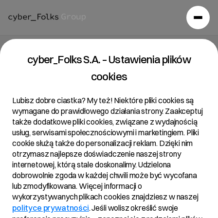
cyber_Folks S.A. – Ustawienia plików
cookies
Lubisz dobre ciastka? My też! Niektóre pliki cookies są
wymagane do prawidłowego działania strony. Zaakceptuj
także dodatkowe pliki cookies, związane z wydajnością
usług, serwisami społecznościowymi i marketingiem. Pliki
cookie służą także do personalizacji reklam. Dzięki nim
otrzymasz najlepsze doświadczenie naszej strony
internetowej, którą stale doskonalimy. Udzielona
dobrowolnie zgoda w każdej chwili może być wycofana
lub zmodyfikowana. Więcej informacji o
wykorzystywanych plikach cookies znajdziesz w naszej
polityce prywatności
. Jeśli wolisz określić swoje
Aktualności
/
2025
/