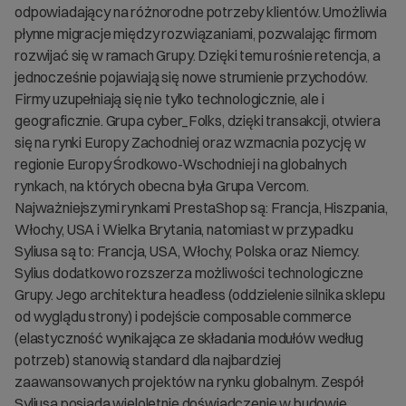
odpowiadający na różnorodne potrzeby klientów. Umożliwia
płynne migracje między rozwiązaniami, pozwalając firmom
rozwijać się w ramach Grupy. Dzięki temu rośnie retencja, a
jednocześnie pojawiają się nowe strumienie przychodów.
Firmy uzupełniają się nie tylko technologicznie, ale i
geograficznie. Grupa cyber_Folks, dzięki transakcji, otwiera
się na rynki Europy Zachodniej oraz wzmacnia pozycję w
regionie Europy Środkowo-Wschodniej i na globalnych
rynkach, na których obecna była Grupa Vercom.
Najważniejszymi rynkami PrestaShop są: Francja, Hiszpania,
Włochy, USA i Wielka Brytania, natomiast w przypadku
Syliusa są to: Francja, USA, Włochy, Polska oraz Niemcy.
Sylius dodatkowo rozszerza możliwości technologiczne
Grupy. Jego architektura headless (oddzielenie silnika sklepu
od wyglądu strony) i podejście composable commerce
(elastyczność wynikająca ze składania modułów według
potrzeb) stanowią standard dla najbardziej
zaawansowanych projektów na rynku globalnym. Zespół
Syliusa posiada wieloletnie doświadczenie w budowie