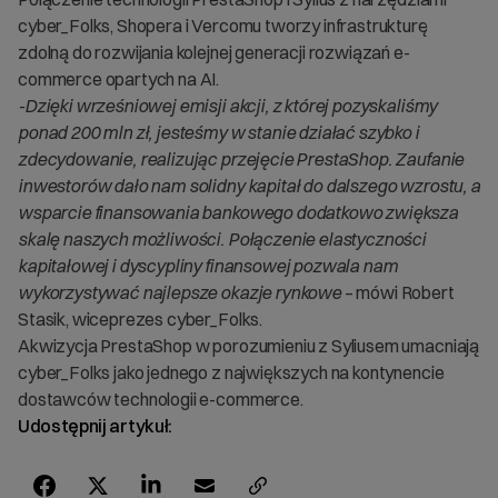
cyber_Folks, Shopera i Vercomu tworzy infrastrukturę
zdolną do rozwijania kolejnej generacji rozwiązań e-
commerce opartych na AI.
-Dzięki wrześniowej emisji akcji, z której pozyskaliśmy
ponad 200 mln zł, jesteśmy w stanie działać szybko i
zdecydowanie, realizując przejęcie PrestaShop. Zaufanie
inwestorów dało nam solidny kapitał do dalszego wzrostu, a
wsparcie finansowania bankowego dodatkowo zwiększa
skalę naszych możliwości. Połączenie elastyczności
kapitałowej i dyscypliny finansowej pozwala nam
wykorzystywać najlepsze okazje rynkowe
– mówi Robert
Stasik, wiceprezes cyber_Folks.
Akwizycja PrestaShop w porozumieniu z Syliusem umacniają
cyber_Folks jako jednego z największych na kontynencie
dostawców technologii e-commerce.
Udostępnij artykuł: