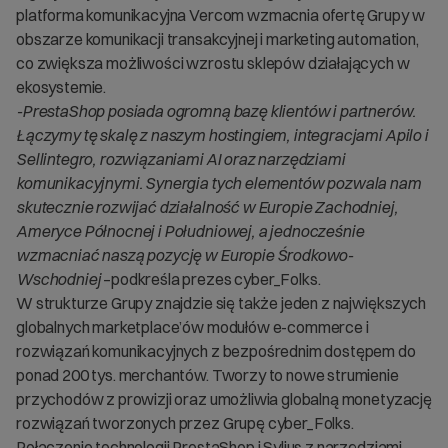
platforma komunikacyjna Vercom wzmacnia ofertę Grupy w
obszarze komunikacji transakcyjnej i marketing automation,
co zwiększa możliwości wzrostu sklepów działających w
ekosystemie.
-PrestaShop posiada ogromną bazę klientów i partnerów.
Łączymy tę skalę z naszym hostingiem, integracjami Apilo i
Sellintegro, rozwiązaniami AI oraz narzędziami
komunikacyjnymi. Synergia tych elementów pozwala nam
skutecznie rozwijać działalność w Europie Zachodniej,
Ameryce Północnej i Południowej, a jednocześnie
wzmacniać naszą pozycję w Europie Środkowo-
Wschodniej
–podkreśla prezes cyber_Folks.
W strukturze Grupy znajdzie się także jeden z największych
globalnych marketplace’ów modułów e-commerce i
rozwiązań komunikacyjnych z bezpośrednim dostępem do
ponad 200 tys. merchantów. Tworzy to nowe strumienie
przychodów z prowizji oraz umożliwia globalną monetyzację
rozwiązań tworzonych przez Grupę cyber_Folks.
Połączenie technologii PrestaShop i Sylius z narzędziami