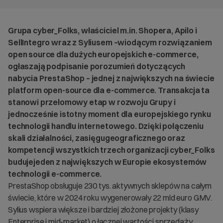
Grupa cyber_Folks, właściciel m.in. Shopera, Apilo i
SellIntegro wraz z Syliusem –wiodącym rozwiązaniem
open source dla dużych europejskich e-commerce,
ogłaszają podpisanie porozumień dotyczących
nabycia PrestaShop – jednej z największych na świecie
platform open-source dla e-commerce. Transakcja ta
stanowi przełomowy etap w rozwoju Grupy i
jednocześnie istotny moment dla europejskiego rynku
technologii handlu internetowego. Dzięki połączeniu
skali działalności, zasięgugeograficznego oraz
kompetencji wszystkich trzech organizacji cyber_Folks
budujejeden z największych w Europie ekosystemów
technologii e-commerce.
PrestaShop obsługuje 230 tys. aktywnych sklepów na całym
świecie, które w 2024 roku wygenerowały 22 mld euro GMV.
Sylius wspiera większe i bardziej złożone projekty (klasy
Enterprise i mid-market) o łącznej wartości sprzedaży