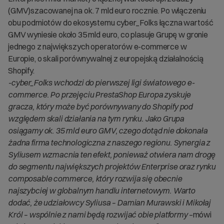
(GMV)szacowanej na ok. 7 mld euro rocznie. Po włączeniu
obu podmiotów do ekosystemu cyber_Folks łączna wartość
GMV wyniesie około 35 mld euro, co plasuje Grupę w gronie
jednego z największych operatorów e-commerce w
Europie, o skali porównywalnej z europejską działalnością
Shopify.
-cyber_Folks wchodzi do pierwszej ligi światowego e-
commerce. Po przejęciu PrestaShop Europa zyskuje
gracza, który może być porównywany do Shopify pod
względem skali działania na tym rynku. Jako Grupa
osiągamy ok. 35 mld euro GMV, czego dotąd nie dokonała
żadna firma technologiczna z naszego regionu. Synergia z
Syliusem wzmacnia ten efekt, ponieważ otwiera nam drogę
do segmentu największych projektów Enterprise oraz rynku
composable commerce, który rozwija się obecnie
najszybciej w globalnym handlu internetowym. Warto
dodać, że udziałowcy Syliusa – Damian Murawski i Mikołaj
Król – wspólnie z nami będą rozwijać obie platformy
–mówi