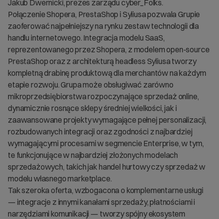
Jakub Dwernicki, prezes zarządu cyber_Folks.
Połączenie Shopera, PrestaShop i Syliusa pozwala Grupie
zaoferować najpełniejszy na rynku zestaw technologii dla
handlu internetowego. Integracja modelu SaaS,
reprezentowanego przez Shopera, z modelem open-source
PrestaShop oraz z architekturą headless Syliusa tworzy
kompletną drabinę produktową dla merchantów na każdym
etapie rozwoju. Grupa może obsługiwać zarówno
mikroprzedsiębiorstwa rozpoczynające sprzedaż online,
dynamicznie rosnące sklepy średniej wielkości, jak i
zaawansowane projekty wymagające pełnej personalizacji,
rozbudowanych integracji oraz zgodności z najbardziej
wymagającymi procesami w segmencie Enterprise, w tym,
te funkcjonujące w najbardziej złożonych modelach
sprzedażowych, takich jak handel hurtowy czy sprzedaż w
modelu własnego marketplace.
Tak szeroka oferta, wzbogacona o komplementarne usługi
— integracje z innymi kanałami sprzedaży, płatnościami i
narzędziami komunikacji — tworzy spójny ekosystem